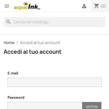
shopping_cart


(0)
search
Home
Accedi al tuo account
Accedi al tuo account
E-mail
Password
MOSTRA