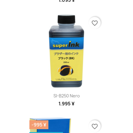
1.095 ¥
favorite_border
SI-B250 Nero
1.995 ¥
-995 ¥
favorite_border