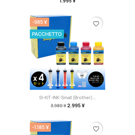
1.995 ¥
-985 ¥
favorite_border
PACCHETTO
SI-KIT-INK-Small (Brother)...
2.995 ¥
3.980 ¥
-1.185 ¥
favorite_border