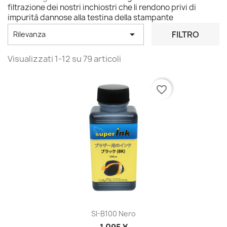
filtrazione dei nostri inchiostri che li rendono privi di
impurità dannose alla testina della stampante

FILTRO
Rilevanza
Visualizzati 1-12 su 79 articoli
favorite_border
SI-B100 Nero