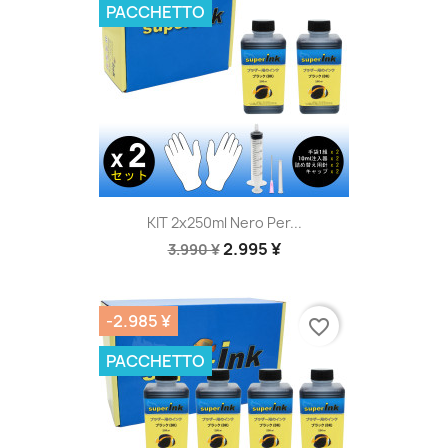
PACCHETTO
KIT 2x250ml Nero Per...
2.995 ¥
3.990 ¥
-2.985 ¥
favorite_border
PACCHETTO