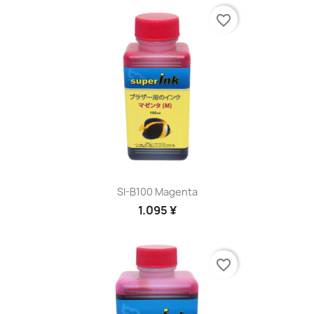
favorite_border
SI-B100 Magenta
1.095 ¥
favorite_border