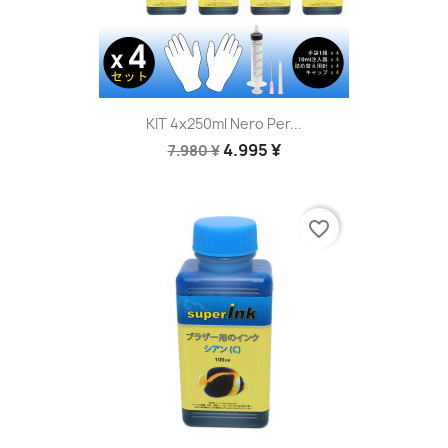
KIT 4x250ml Nero Per...
4.995 ¥
7.980 ¥
favorite_border