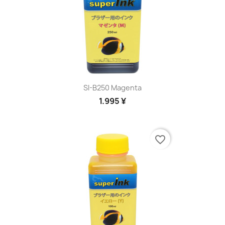
SI-B250 Magenta
1.995 ¥
favorite_border