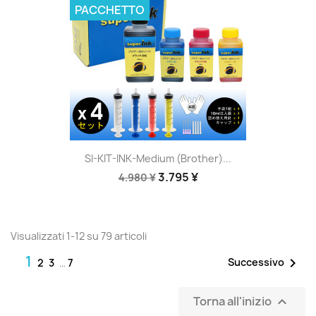
PACCHETTO
SI-KIT-INK-Medium (Brother)...
3.795 ¥
4.980 ¥
Visualizzati 1-12 su 79 articoli
1

Successivo
2
3
…
7
Torna all'inizio
