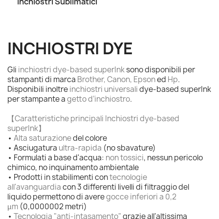
Inchiostri Sublimatici
INCHIOSTRI DYE
Gli
inchiostri dye-based superInk
sono disponibili per
stampanti di marca
Brother, Canon, Epson
ed
Hp
.
Disponibili inoltre
inchiostri universali
dye-based superInk
per stampante a
getto d’inchiostro
.
【Caratteristiche principali Inchiostri dye-based
superInk】
•
Alta saturazione
del colore
• Asciugatura
ultra-rapida
(no sbavature)
• Formulati a base d'acqua:
non tossici
, nessun pericolo
chimico, no inquinamento ambientale
• Prodotti in stabilimenti con
tecnologie
all'avanguardia
con 3 differenti livelli di filtraggio del
liquido permettono di avere
gocce inferiori a 0,2
µm
(0,0000002 metri)
•
Tecnologia "anti-intasamento"
grazie all'altissima