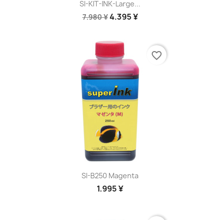
SI-KIT-INK-Large...
4.395 ¥
7.980 ¥
favorite_border
SI-B250 Magenta
1.995 ¥