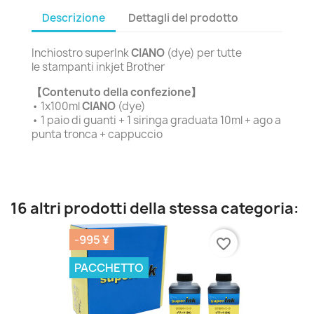
Descrizione
Dettagli del prodotto
Inchiostro superInk
CIANO
(dye) per tutte
le stampanti inkjet Brother
【Contenuto della confezione】
• 1x100ml
CIANO
(dye)
• 1 paio di guanti + 1 siringa graduata 10ml + ago a
punta tronca + cappuccio
16 altri prodotti della stessa categoria:
-995 ¥
favorite_border
PACCHETTO