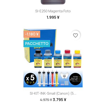
SI-E250 Magenta Foto
1.995 ¥
-1.180 ¥
favorite_border
PACCHETTO
SI-KIT-INK-Small (Canon) (5...
3.795 ¥
4.975 ¥