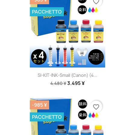
favorite_border
PACCHETTO
SI-KIT-INK-Small (Canon) (4...
3.495 ¥
4.480 ¥
-985 ¥
favorite_border
PACCHETTO