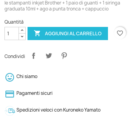
le stampanti inkjet Brother + 1 paio di guanti + 1 siringa
graduata 10ml + ago a punta tronca + cappuccio
Quantità

favorite_border
AGGIUNGI AL CARRELLO
Condividi
Chi siamo
Pagamenti sicuri
Spedizioni veloci con Kuroneko Yamato