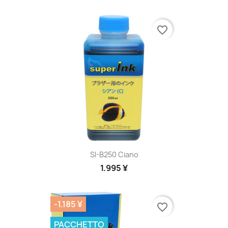
favorite_border
SI-B250 Ciano
1.995 ¥
-1.185 ¥
favorite_border
PACCHETTO