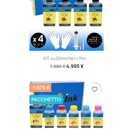
KIT 4x250ml Nero Per...
4.995 ¥
7.980 ¥
-1.675 ¥
favorite_border
PACCHETTO