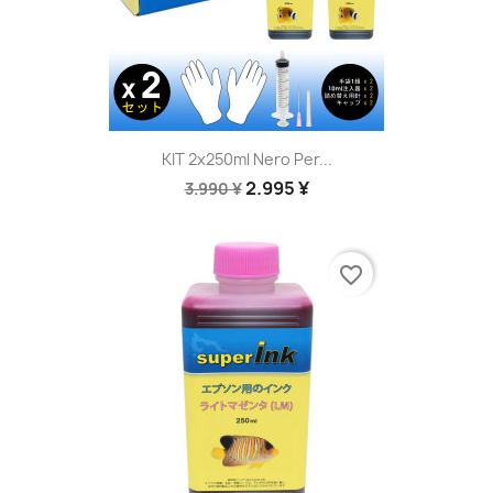
KIT 2x250ml Nero Per...
2.995 ¥
3.990 ¥
favorite_border