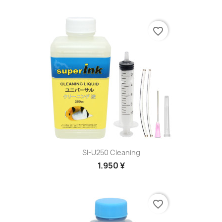
favorite_border
SI-U250 Cleaning
1.950 ¥
favorite_border