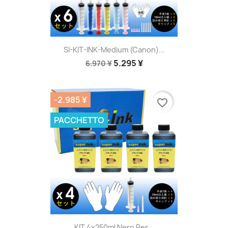
SI-KIT-INK-Medium (Canon)...
5.295 ¥
6.970 ¥
-2.985 ¥
favorite_border
PACCHETTO
KIT 4x250ml Nero Per...