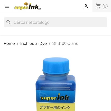
shopping_cart


(0)
search
Home
Inchiostri Dye
SI-B100 Ciano