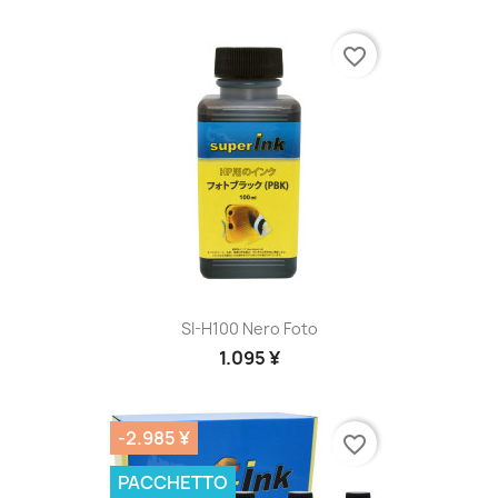
favorite_border
SI-H100 Nero Foto
1.095 ¥
-2.985 ¥
favorite_border
PACCHETTO