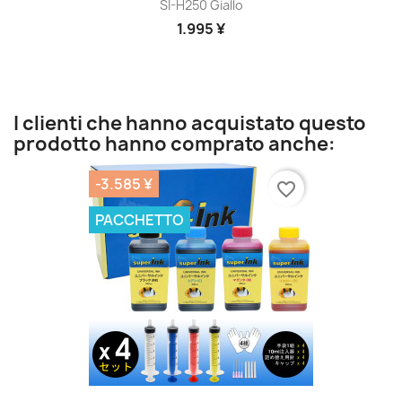
SI-H250 Giallo
1.995 ¥
I clienti che hanno acquistato questo
prodotto hanno comprato anche:
-3.585 ¥
favorite_border
PACCHETTO