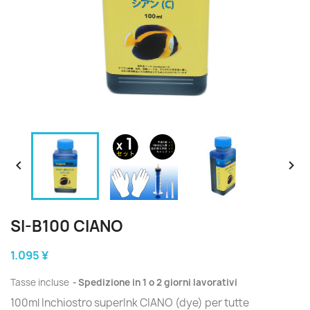


SI-B100 CIANO
1.095 ¥
Tasse incluse
Spedizione in 1 o 2 giorni lavorativi
100ml Inchiostro superInk CIANO (dye) per tutte