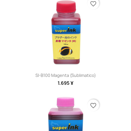
favorite_border
SI-B100 Magenta (sublimatico)
1.695 ¥
favorite_border