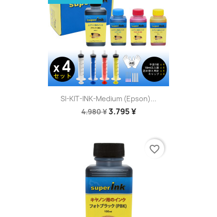
SI-KIT-INK-Medium (Epson)...
3.795 ¥
4.980 ¥
favorite_border