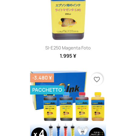
SI-E250 Magenta Foto
1.995 ¥
-3.480 ¥
favorite_border
PACCHETTO