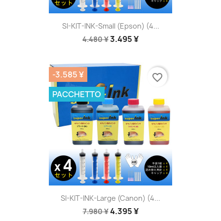
SI-KIT-INK-Small (Epson) (4...
3.495 ¥
4.480 ¥
-3.585 ¥
favorite_border
PACCHETTO
SI-KIT-INK-Large (Canon) (4...
4.395 ¥
7.980 ¥