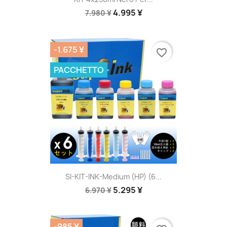
4.995 ¥
7.980 ¥
-1.675 ¥
favorite_border
PACCHETTO
SI-KIT-INK-Medium (HP) (6...
5.295 ¥
6.970 ¥
-985 ¥