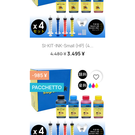
SI-KIT-INK-Small (HP) (4...
3.495 ¥
4.480 ¥
-985 ¥
favorite_border
PACCHETTO