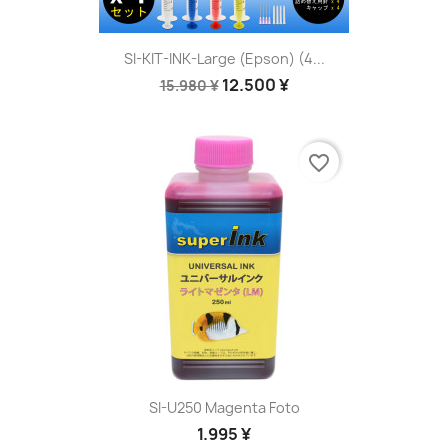
SI-KIT-INK-Large (Epson) (4...
12.500 ¥
15.980 ¥
favorite_border
SI-U250 Magenta Foto
1.995 ¥