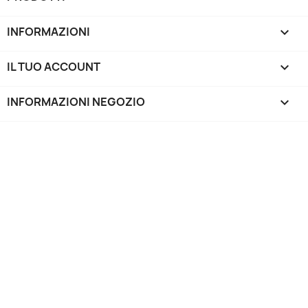
INFORMAZIONI

IL TUO ACCOUNT

INFORMAZIONI NEGOZIO
keyboard_arrow_down