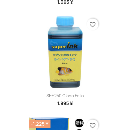
1.095 ¥
favorite_border
SI-E250 Ciano Foto
1.995 ¥
-1.225 ¥
favorite_border