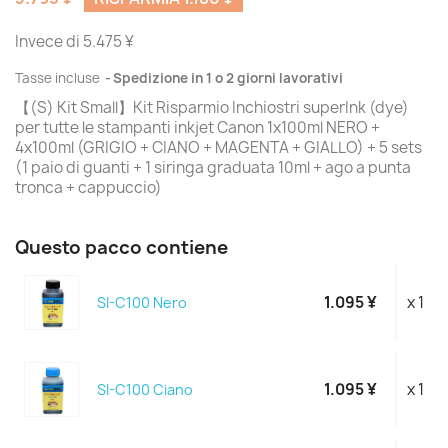
Invece di 5.475 ¥
Tasse incluse
Spedizione in 1 o 2 giorni lavorativi
【(S) Kit Small】Kit Risparmio Inchiostri superInk (dye)
per tutte le stampanti inkjet Canon 1x100ml NERO +
4x100ml (GRIGIO + CIANO + MAGENTA + GIALLO) + 5 sets
(1 paio di guanti + 1 siringa graduata 10ml + ago a punta
tronca + cappuccio)
Questo pacco contiene
1.095 ¥
x 1
SI-C100 Nero
1.095 ¥
x 1
SI-C100 Ciano