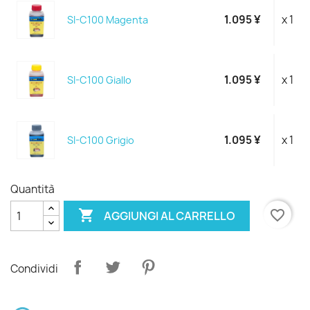
1.095 ¥
x 1
SI-C100 Magenta
1.095 ¥
x 1
SI-C100 Giallo
1.095 ¥
x 1
SI-C100 Grigio
Quantità

favorite_border
AGGIUNGI AL CARRELLO
Condividi