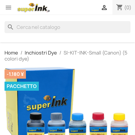
shopping_cart


(0)
search
Home
Inchiostri Dye
SI-KIT-INK-Small (Canon) (5
colori dye)
-1.180 ¥
PACCHETTO