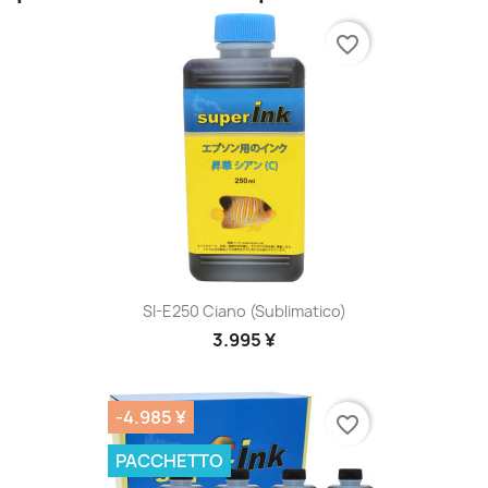
favorite_border
SI-E250 Ciano (sublimatico)
3.995 ¥
-4.985 ¥
favorite_border
PACCHETTO