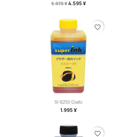
4.595 ¥
5.970 ¥
favorite_border
SI-B250 Giallo
1.995 ¥
favorite_border