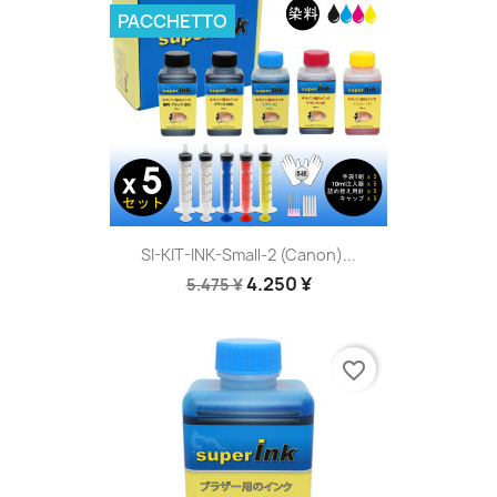
PACCHETTO
SI-KIT-INK-Small-2 (Canon)...
4.250 ¥
5.475 ¥
favorite_border