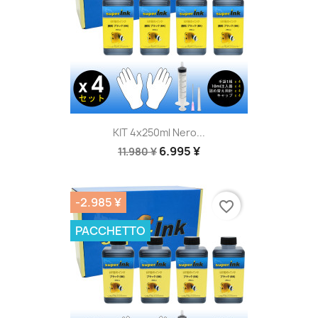
KIT 4x250ml Nero...
6.995 ¥
11.980 ¥
-2.985 ¥
favorite_border
PACCHETTO