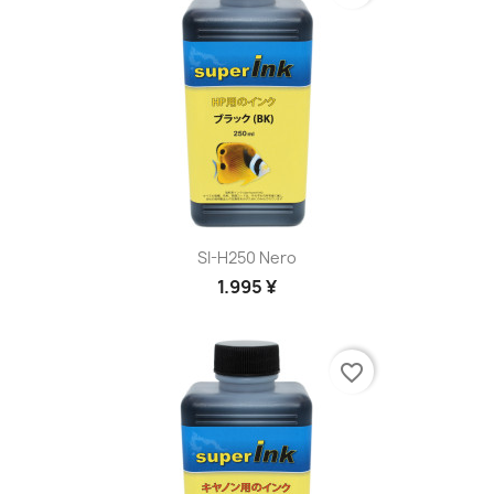
SI-H250 Nero
1.995 ¥
favorite_border