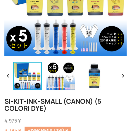


SI-KIT-INK-SMALL (CANON) (5
COLORI DYE)
4.975 ¥
3.795 ¥
RISPARMIA 1.180 ¥