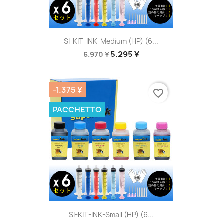
SI-KIT-INK-Medium (HP) (6...
5.295 ¥
6.970 ¥
-1.375 ¥
favorite_border
PACCHETTO
SI-KIT-INK-Small (HP) (6...