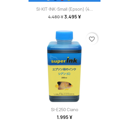
SI-KIT-INK-Small (Epson) (4...
3.495 ¥
4.480 ¥
favorite_border
SI-E250 Ciano
1.995 ¥