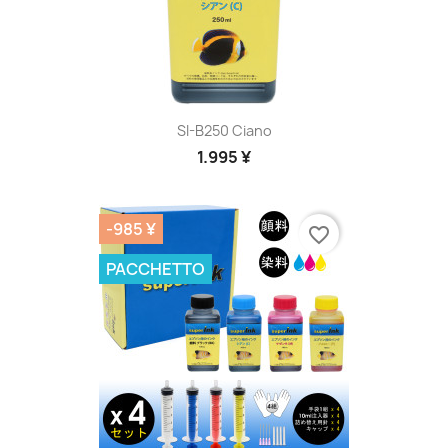
SI-B250 Ciano
1.995 ¥
-985 ¥
favorite_border
PACCHETTO