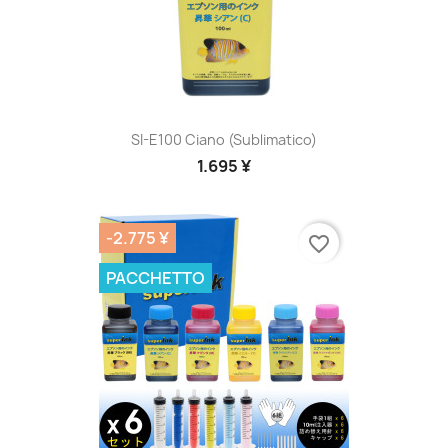
SI-E100 Ciano (sublimatico)
1.695 ¥
-2.775 ¥
favorite_border
PACCHETTO