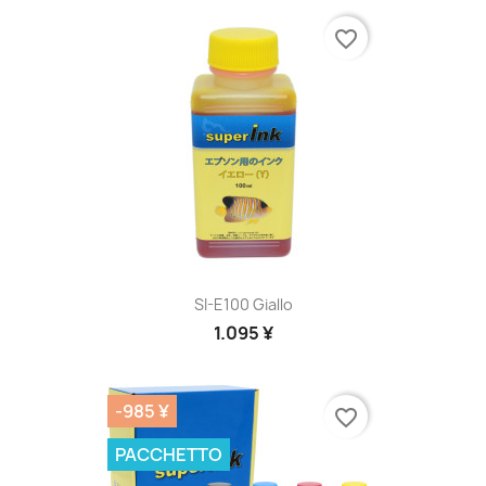
favorite_border
SI-E100 Giallo
1.095 ¥
-985 ¥
favorite_border
PACCHETTO