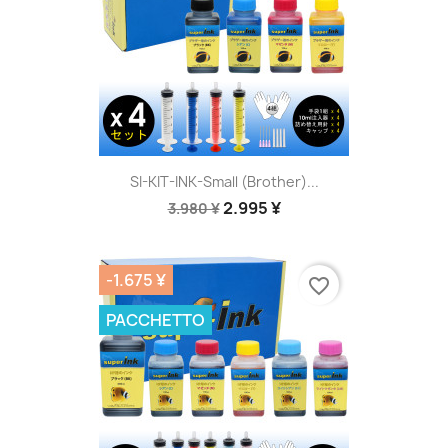
SI-KIT-INK-Small (Brother)...
2.995 ¥
3.980 ¥
-1.675 ¥
favorite_border
PACCHETTO