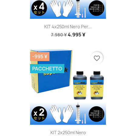
KIT 4x250ml Nero Per...
4.995 ¥
7.980 ¥
-995 ¥
favorite_border
PACCHETTO
KIT 2x250ml Nero