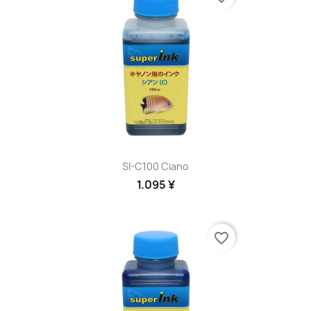
SI-C100 Ciano
1.095 ¥
favorite_border