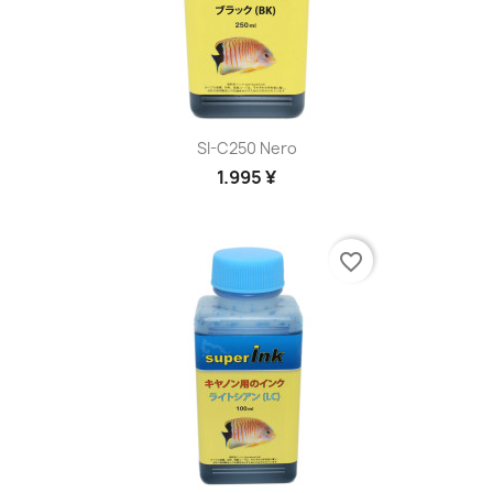
SI-C250 Nero
1.995 ¥
favorite_border