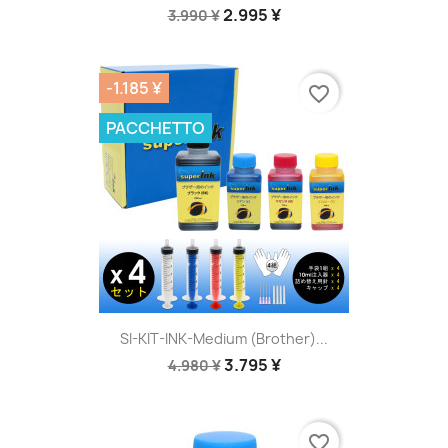
2.995 ¥
3.990 ¥
-1.185 ¥
favorite_border
PACCHETTO
SI-KIT-INK-Medium (Brother)...
3.795 ¥
4.980 ¥
favorite_border