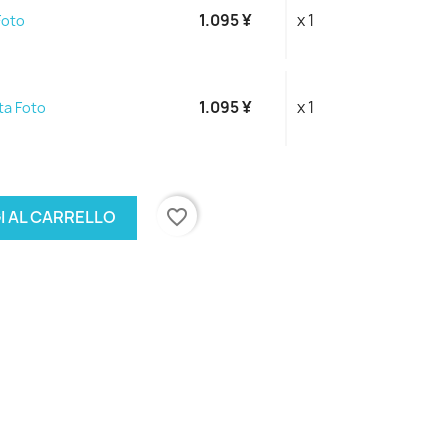
1.095 ¥
x 1
Foto
1.095 ¥
x 1
ta Foto
favorite_border
I AL CARRELLO