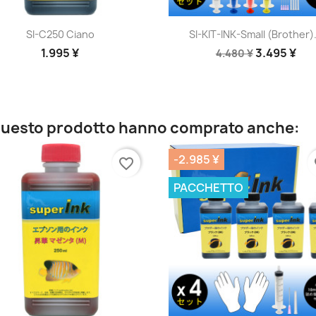
Anteprima
Anteprima


SI-C250 Ciano
SI-KIT-INK-Small (Brother).
1.995 ¥
3.495 ¥
4.480 ¥
o questo prodotto hanno comprato anche:
-2.985 ¥
favorite_border
fa
PACCHETTO