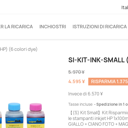
Ita
R LA RICARICA
INCHIOSTRI
ISTRUZIONI DI RICARICA
HP) (6 colori dye)
SI-KIT-INK-SMALL 
5.970 ¥
4.595 ¥
RISPARMIA 1.375
Invece di 6.570 ¥
Tasse incluse
Spedizione in 1 o
【(S) Kit Small】Kit Risparmio 
le stampanti inkjet HP 1x10
GIALLO + CIANO FOTO + MAGEN