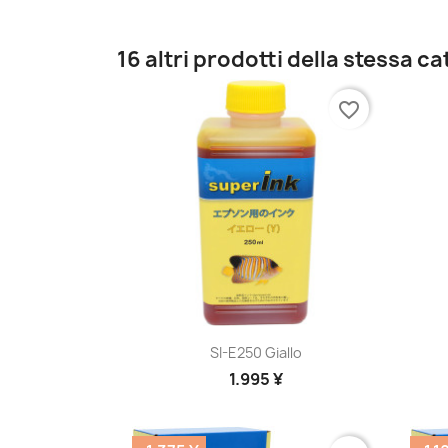
16 altri prodotti della stessa c
favorite_border
Anteprima

SI-E250 Giallo
1.995 ¥