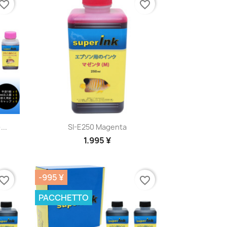
vorite_border
favorite_border
Anteprima

...
SI-E250 Magenta
1.995 ¥
-995 ¥
vorite_border
favorite_border
PACCHETTO