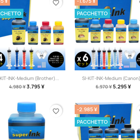
85 ¥
-1.675 ¥
favorite_border
fa
CCHETTO
PACCHETTO
Anteprima
Anteprima


-KIT-INK-Medium (Brother)...
SI-KIT-INK-Medium (Canon)
3.795 ¥
5.295 ¥
4.980 ¥
6.970 ¥
-2.985 ¥
favorite_border
fa
PACCHETTO