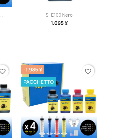
Anteprima

..
SI-E100 Nero
1.095 ¥
-1.985 ¥
vorite_border
favorite_border
PACCHETTO