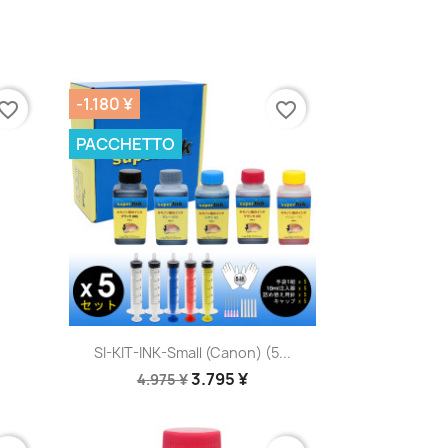
-1.180 ¥
vorite_border
favorite_border
PACCHETTO
Anteprima

SI-KIT-INK-Small (Canon) (5...
3.795 ¥
4.975 ¥