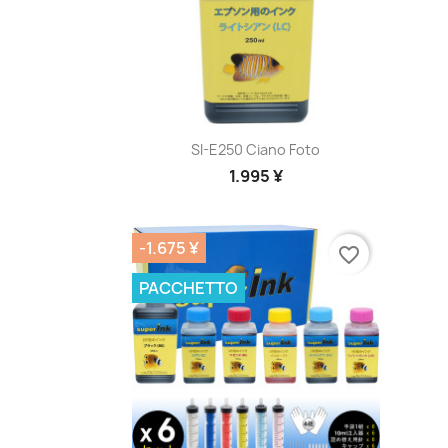
Anteprima

SI-E250 Ciano Foto
1.995 ¥
-1.675 ¥
favorite_border
PACCHETTO