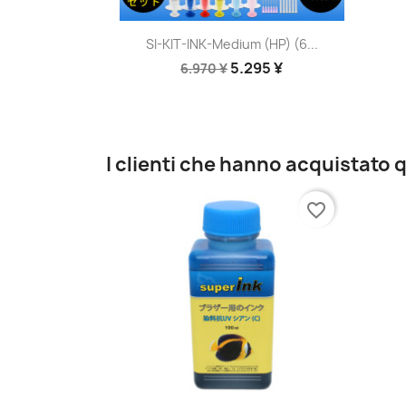
Anteprima

SI-KIT-INK-Medium (HP) (6...
5.295 ¥
6.970 ¥
I clienti che hanno acquistat
favorite_border