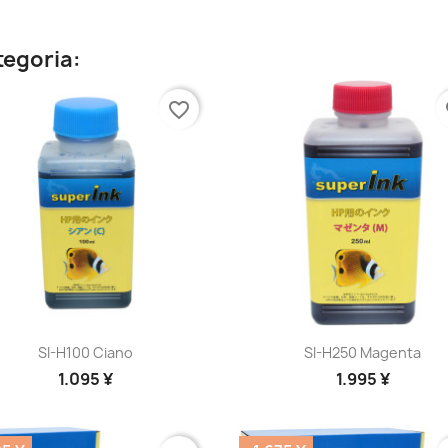
ategoria:
favorite_border
fa
Anteprima
Anteprima


SI-H100 Ciano
SI-H250 Magenta
1.095 ¥
1.995 ¥