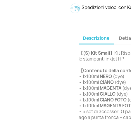
Spedizioni veloci con 
Descrizione
Detta
【(S) Kit Small】
Kit Risp
le stampanti inkjet HP
【Contenuto della con
• 1x100ml
NERO
(dye)
• 1x100ml
CIANO
(dye)
• 1x100ml
MAGENTA
(dy
• 1x100ml
GIALLO
(dye)
• 1x100ml
CIANO FOTO
(
• 1x100ml
MAGENTA FO
• 6 set di accessori (1 pa
ago a punta tronca + ca