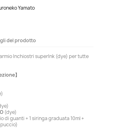
Kuroneko Yamato
gli del prodotto
armio Inchiostri superInk (dye) per tutte
fezione】
e)
dye)
TO
(dye)
io di guanti + 1 siringa graduata 10ml +
ppuccio)