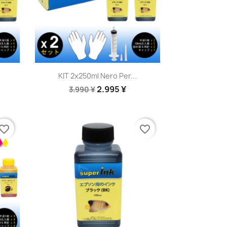
Anteprima

KIT 2x250ml Nero Per...
2.995 ¥
3.990 ¥
vorite_border
favorite_border