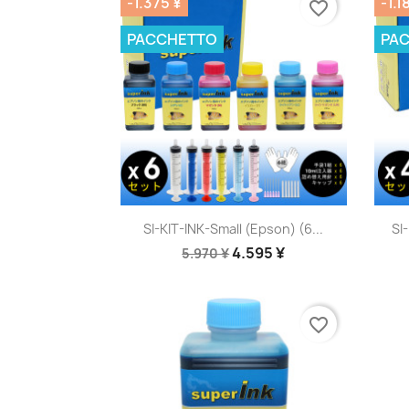
-1.375 ¥
-1.1
favorite_border
PACCHETTO
PA
Anteprima

SI-KIT-INK-Small (Epson) (6...
SI
4.595 ¥
5.970 ¥
favorite_border