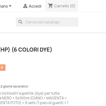
shopping_cart


Carrello
(0)
liano
Accedi
search
(HP) (6 COLORI DYE)
 ¥
 2 giorni lavorativi
Inchiostri superInk (dye) per tutte
0ml NERO + 5x100ml (CIANO + MAGENTA +
TA FOTO) + 6 sets (1 paio di guanti + 1