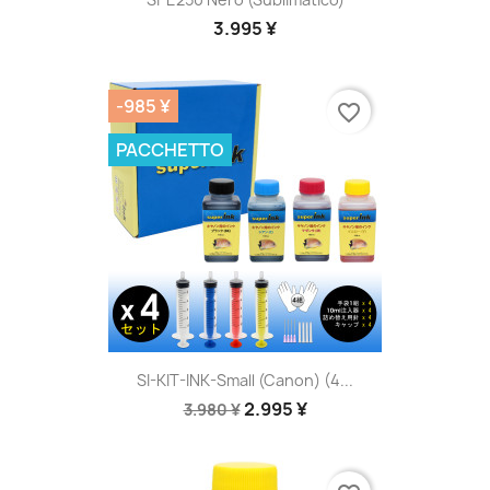
3.995 ¥
-985 ¥
favorite_border
PACCHETTO
SI-KIT-INK-Small (Canon) (4...
2.995 ¥
3.980 ¥