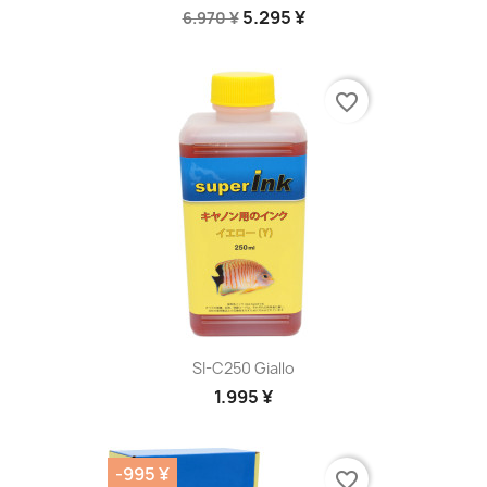
5.295 ¥
6.970 ¥
favorite_border
SI-C250 Giallo
1.995 ¥
-995 ¥
favorite_border