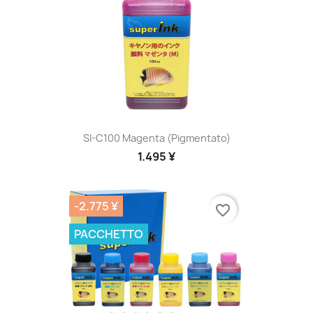
SI-C100 Magenta (pigmentato)
1.495 ¥
-2.775 ¥
favorite_border
PACCHETTO