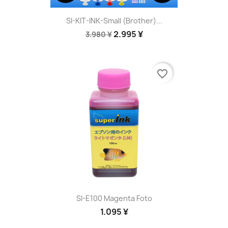
SI-KIT-INK-Small (Brother)...
2.995 ¥
3.980 ¥
favorite_border
SI-E100 Magenta Foto
1.095 ¥