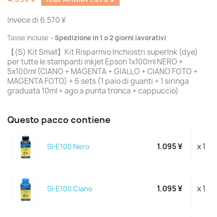
Invece di 6.570 ¥
Tasse incluse
Spedizione in 1 o 2 giorni lavorativi
【(S) Kit Small】Kit Risparmio Inchiostri superInk (dye)
per tutte le stampanti inkjet Epson 1x100ml NERO +
5x100ml (CIANO + MAGENTA + GIALLO + CIANO FOTO +
MAGENTA FOTO) + 6 sets (1 paio di guanti + 1 siringa
graduata 10ml + ago a punta tronca + cappuccio)
Questo pacco contiene
1.095 ¥
x 1
SI-E100 Nero
1.095 ¥
x 1
SI-E100 Ciano