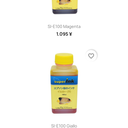
SI-E100 Magenta
1.095 ¥
favorite_border
SI-E100 Giallo