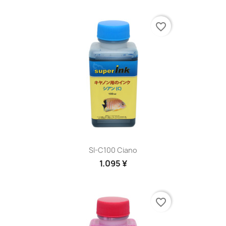
favorite_border
SI-C100 Ciano
1.095 ¥
favorite_border