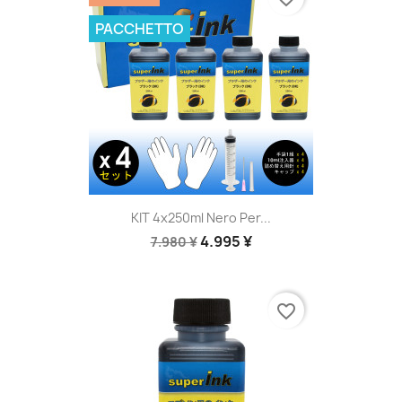
PACCHETTO
KIT 4x250ml Nero Per...
4.995 ¥
7.980 ¥
favorite_border