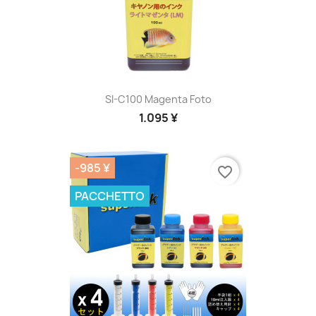
SI-C100 Magenta Foto
1.095 ¥
-985 ¥
favorite_border
PACCHETTO