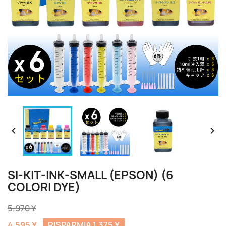


SI-KIT-INK-SMALL (EPSON) (6
COLORI DYE)
5.970 ¥
4.595 ¥
RISPARMIA 1.375 ¥