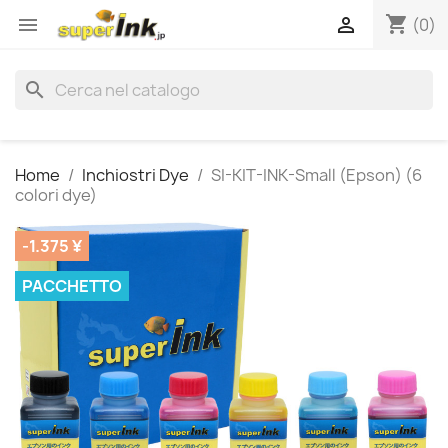
shopping_cart


(0)
search
Home
Inchiostri Dye
SI-KIT-INK-Small (Epson) (6
colori dye)
-1.375 ¥
PACCHETTO