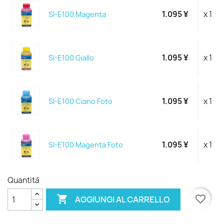
1.095 ¥
x 1
SI-E100 Magenta
1.095 ¥
x 1
SI-E100 Giallo
1.095 ¥
x 1
SI-E100 Ciano Foto
1.095 ¥
x 1
SI-E100 Magenta Foto
Quantità

favorite_border
AGGIUNGI AL CARRELLO