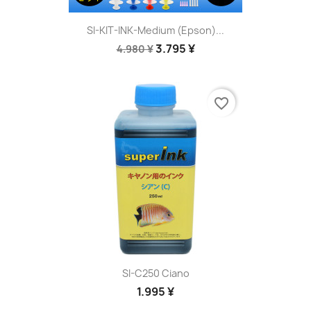
SI-KIT-INK-Medium (Epson)...
3.795 ¥
4.980 ¥
favorite_border
SI-C250 Ciano
1.995 ¥