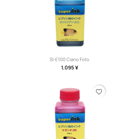
SI-E100 Ciano Foto
1.095 ¥
favorite_border