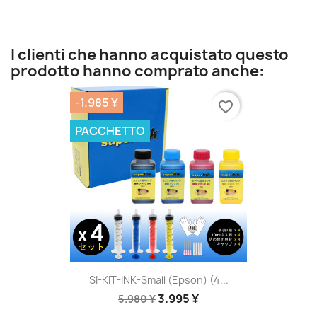
I clienti che hanno acquistato questo
prodotto hanno comprato anche:
-1.985 ¥
favorite_border
PACCHETTO
SI-KIT-INK-Small (Epson) (4...
3.995 ¥
5.980 ¥