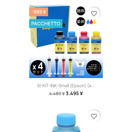
-985 ¥
favorite_border
PACCHETTO
SI-KIT-INK-Small (Epson) (4...
3.495 ¥
4.480 ¥
favorite_border