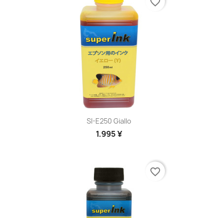
favorite_border
SI-E250 Giallo
1.995 ¥
favorite_border