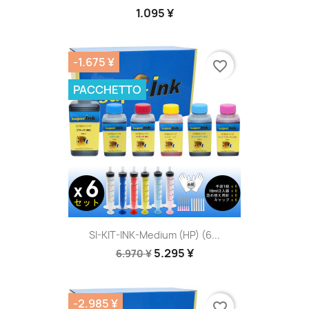
1.095 ¥
-1.675 ¥
favorite_border
PACCHETTO
SI-KIT-INK-Medium (HP) (6...
5.295 ¥
6.970 ¥
-2.985 ¥
favorite_border