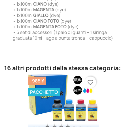
• 1x100ml
CIANO
(dye)
• 1x100ml
MAGENTA
(dye)
• 1x100ml
GIALLO
(dye)
• 1x100ml
CIANO FOTO
(dye)
• 1x100ml
MAGENTA FOTO
(dye)
• 6 set di accessori (1 paio di guanti + 1 siringa
graduata 10ml + ago a punta tronca + cappuccio)
16 altri prodotti della stessa categoria:
-985 ¥
favorite_border
PACCHETTO