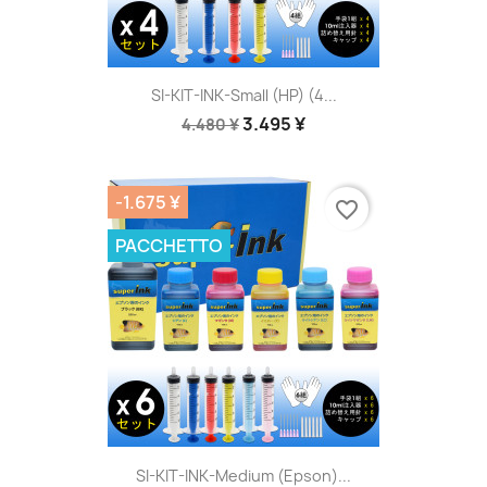
SI-KIT-INK-Small (HP) (4...
3.495 ¥
4.480 ¥
-1.675 ¥
favorite_border
PACCHETTO
SI-KIT-INK-Medium (Epson)...