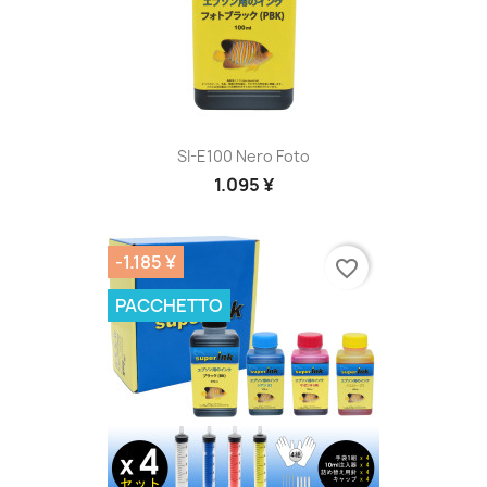
SI-E100 Nero Foto
1.095 ¥
-1.185 ¥
favorite_border
PACCHETTO