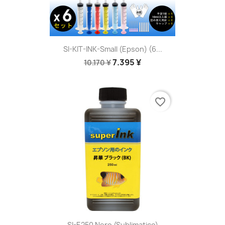
SI-KIT-INK-Small (Epson) (6...
7.395 ¥
10.170 ¥
favorite_border
SI-E250 Nero (sublimatico)