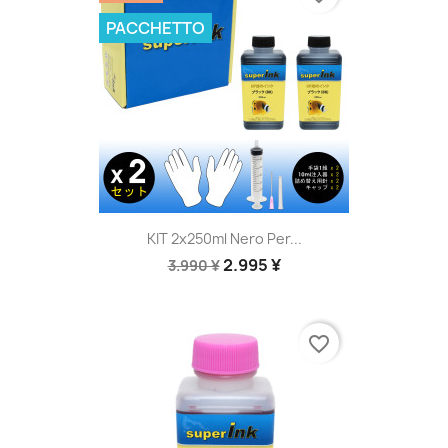
PACCHETTO
KIT 2x250ml Nero Per...
2.995 ¥
3.990 ¥
favorite_border