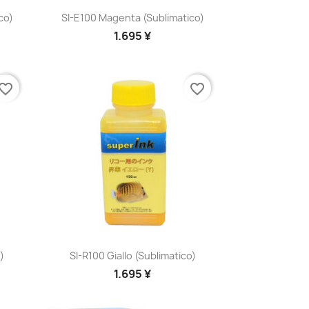
Anteprima

co)
SI-E100 Magenta (sublimatico)
1.695 ¥
vorite_border
favorite_border
Anteprima

)
SI-R100 Giallo (sublimatico)
1.695 ¥