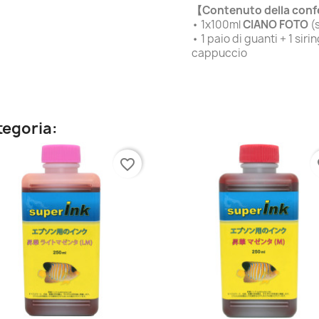
【Contenuto della con
• 1x100ml
CIANO FOTO
(
• 1 paio di guanti + 1 si
cappuccio
ategoria:
favorite_border
fa