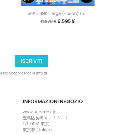
Anteprima

SI-KIT-INK-Large (Epson) (6...
6.595 ¥
11.970 ¥
esto scopo, cerca le info di
INFORMAZIONI NEGOZIO
www.superink.jp
豊島区長崎４－３３－１
171-0051 東京
東京都 (Tokyo)