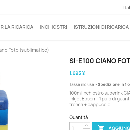
Ita
R LA RICARICA
INCHIOSTRI
ISTRUZIONI DI RICARICA
ano Foto (sublimatico)
SI-E100 CIANO FO
1.695 ¥
Tasse incluse
Spedizione in 1 o
100ml Inchiostro superInk CI
inkjet Epson + 1 paio di guant
tronca + cappuccio
Quantità

AGGIUNG