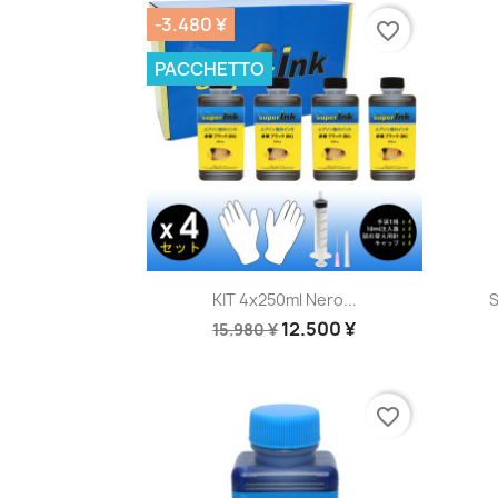
-3.480 ¥
favorite_border
PACCHETTO
Anteprima

KIT 4x250ml Nero...
S
12.500 ¥
15.980 ¥
favorite_border