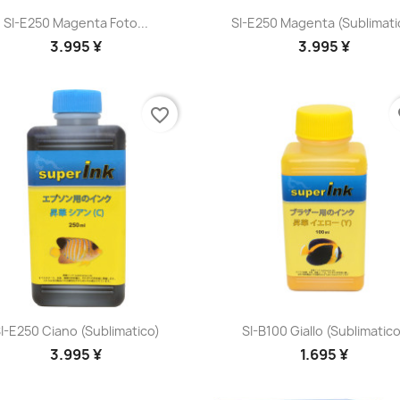
Anteprima
Anteprima


SI-E250 Magenta Foto...
SI-E250 Magenta (sublimati
3.995 ¥
3.995 ¥
favorite_border
fa
Anteprima
Anteprima


I-E250 Ciano (sublimatico)
SI-B100 Giallo (sublimatico
3.995 ¥
1.695 ¥