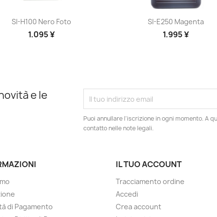
Anteprima
Anteprima


SI-H100 Nero Foto
SI-E250 Magenta
1.095 ¥
1.995 ¥
novità e le
Puoi annullare l'iscrizione in ogni momento. A qu
contatto nelle note legali.
RMAZIONI
IL TUO ACCOUNT
amo
Tracciamento ordine
zione
Accedi
tà di Pagamento
Crea account