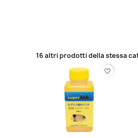
16 altri prodotti della stessa c
favorite_border