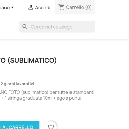
shopping_cart


Carrello
(0)
liano
Accedi
search
TO (SUBLIMATICO)
 2 giorni lavorativi
ANO FOTO (sublimatico) per tutte le stampanti
i + 1 siringa graduata 10ml + ago a punta
favorite_border
I AL CARRELLO