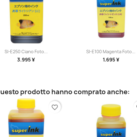
Anteprima
Anteprima


SI-E250 Ciano Foto...
SI-E100 Magenta Foto...
3.995 ¥
1.695 ¥
o questo prodotto hanno comprato anche:
favorite_border
fa