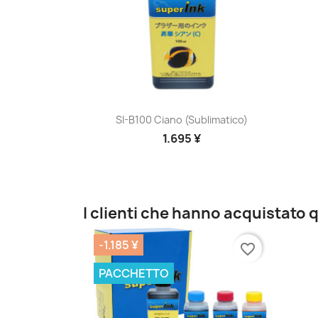
Anteprima

SI-B100 Ciano (sublimatico)
1.695 ¥
I clienti che hanno acquistat
-1.185 ¥
favorite_border
PACCHETTO