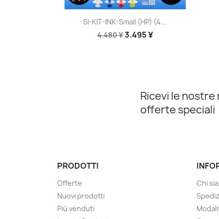
Anteprima

SI-KIT-INK-Small (HP) (4...
3.495 ¥
4.480 ¥
Ricevi le nostre 
offerte speciali
PRODOTTI
INFO
Offerte
Chi si
Nuovi prodotti
Spedi
Più venduti
Modali