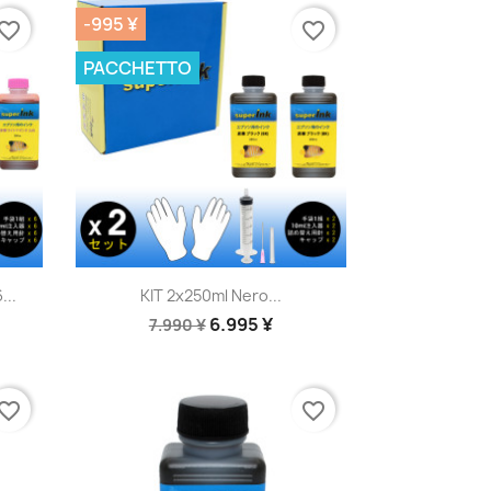
-995 ¥
vorite_border
favorite_border
PACCHETTO
Anteprima

...
KIT 2x250ml Nero...
6.995 ¥
7.990 ¥
vorite_border
favorite_border