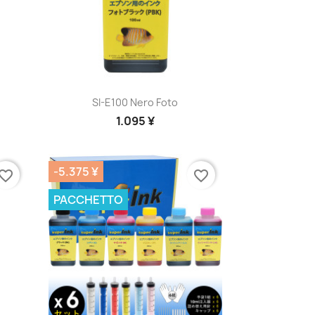
Anteprima

SI-E100 Nero Foto
1.095 ¥
-5.375 ¥
vorite_border
favorite_border
PACCHETTO