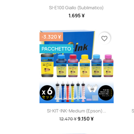
Anteprima

SI-E100 Giallo (sublimatico)
1.695 ¥
-3.320 ¥
favorite_border
PACCHETTO
Anteprima

SI-KIT-INK-Medium (Epson)...
S
9.150 ¥
12.470 ¥