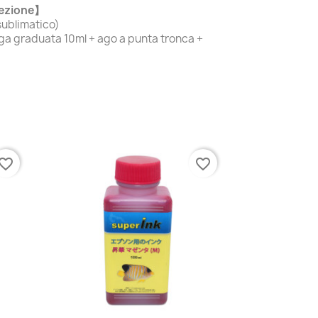
fezione】
sublimatico)
ringa graduata 10ml + ago a punta tronca +
vorite_border
favorite_border