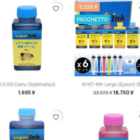
-5.220 ¥
favorite_border
fa
PACCHETTO
Anteprima
Anteprima


I-E100 Ciano (sublimatico)
SI-KIT-INK-Large (Epson) (6
1.695 ¥
18.750 ¥
23.970 ¥
favorite_border
fa