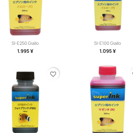
Anteprima
Anteprima


SI-E250 Giallo
SI-E100 Giallo
1.995 ¥
1.095 ¥
favorite_border
fa