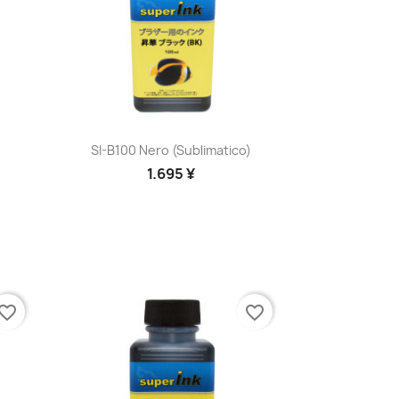
Anteprima

SI-B100 Nero (sublimatico)
1.695 ¥
vorite_border
favorite_border