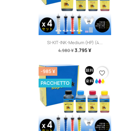
Anteprima

SI-KIT-INK-Medium (HP) (4...
3.795 ¥
4.980 ¥
-985 ¥
favorite_border
PACCHETTO