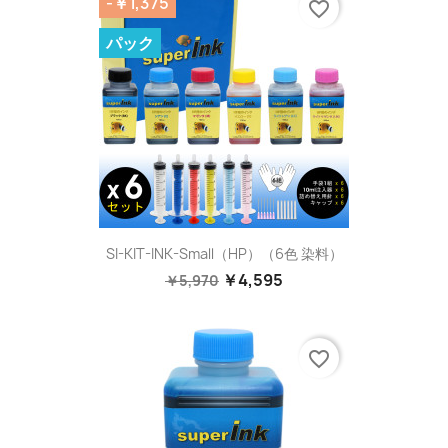
-￥1,375
favorite_border
パック
SI-KIT-INK-Small（HP）（6色 染料）
￥4,595
￥5,970
favorite_border