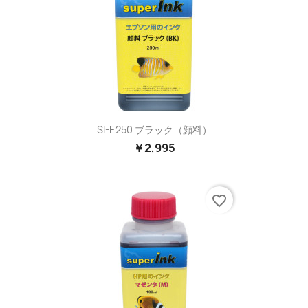
SI-E250 ブラック（顔料）
￥2,995
favorite_border