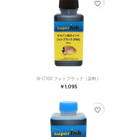
favorite_border
SI-C100 フォトブラック（染料）
￥1,095
favorite_border