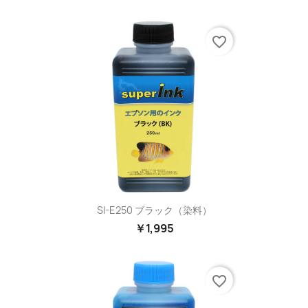
favorite_border
SI-E250 ブラック（染料）
￥1,995
favorite_border