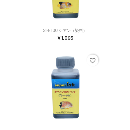
SI-E100 シアン（染料）
￥1,095
favorite_border