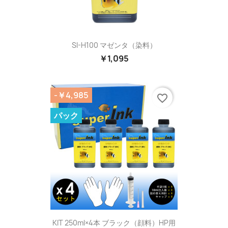
SI-H100 マゼンタ（染料）
￥1,095
-￥4,985
favorite_border
パック
KIT 250ml×4本 ブラック（顔料）HP用