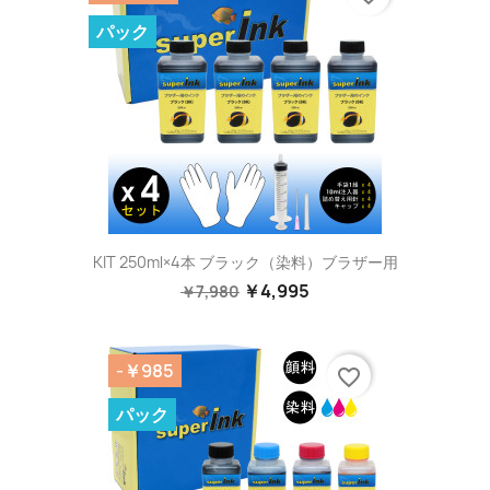
パック
KIT 250ml×4本 ブラック（染料）ブラザー用
￥4,995
￥7,980
-￥985
favorite_border
パック