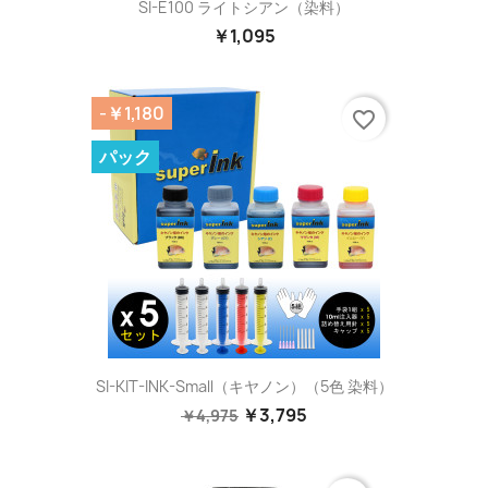
SI-E100 ライトシアン（染料）
￥1,095
-￥1,180
favorite_border
パック
SI-KIT-INK-Small（キヤノン）（5色 染料）
￥3,795
￥4,975