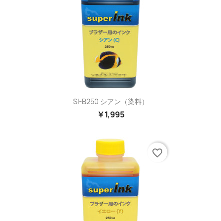
SI-B250 シアン（染料）
￥1,995
favorite_border