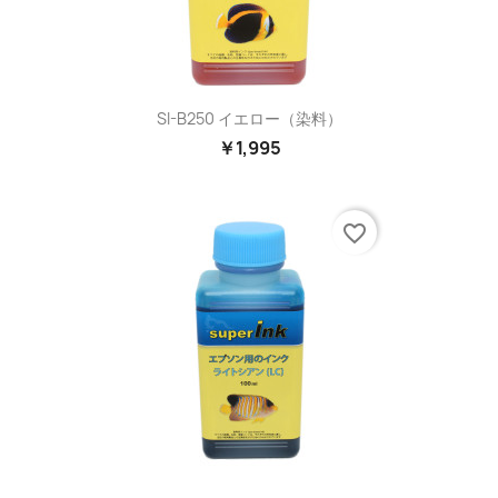
SI-B250 イエロー（染料）
￥1,995
favorite_border