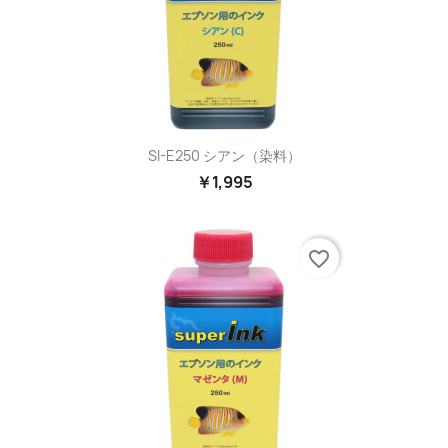
SI-E250 シアン（染料）
￥1,995
favorite_border