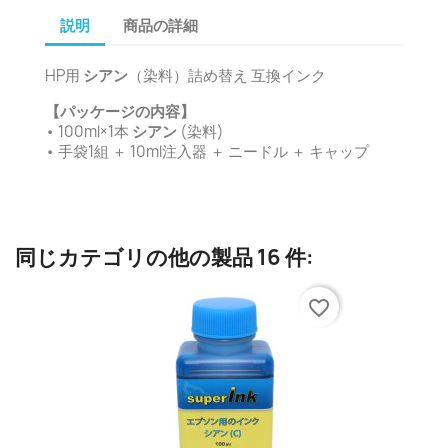
説明
商品の詳細
HP用
シアン
（染料）詰め替え 互換インク
【パッケージの内容】
• 100ml×1本
シアン
(染料)
• 手袋1組 ＋ 10ml注入器 ＋ ニードル ＋ キャップ
同じカテゴリの他の製品 16 件:
favorite_border