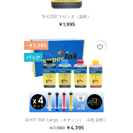
SI-E250 マゼンタ（染料）
￥1,995
-￥3,585
favorite_border
パック
SI-KIT-INK-Large（キヤノン）（4色 染料）
￥4,395
￥7,980