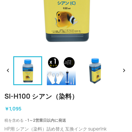


SI-H100 シアン（染料）
￥1,095
税を含める
1～2営業日以内に発送
HP用 シアン（染料）詰め替え 互換インク superInk