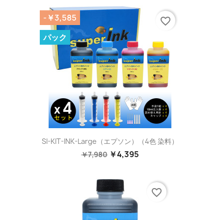
-￥3,585
favorite_border
パック
SI-KIT-INK-Large（エプソン）（4色 染料）
￥4,395
￥7,980
favorite_border