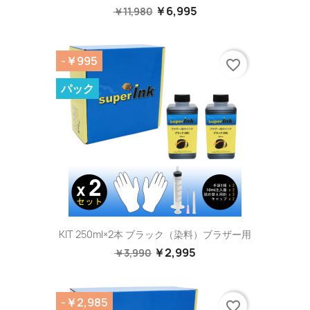
￥6,995
￥11,980
-￥995
favorite_border
パック
KIT 250ml×2本 ブラック（染料）ブラザー用
￥2,995
￥3,990
-￥2,985
favorite_border