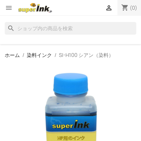
shopping_cart


(0)
search
ホーム
染料インク
SI-H100 シアン（染料）