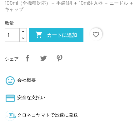
100ml（全機種対応）＋ 手袋1組 ＋ 10ml注入器 ＋ ニードル ＋
キャップ
数量

favorite_border
カートに追加
シェア
会社概要
安全な支払い
クロネコヤマトで迅速に発送