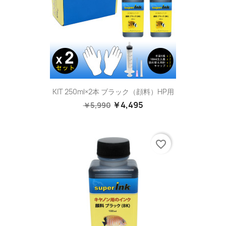
KIT 250ml×2本 ブラック（顔料）HP用
￥4,495
￥5,990
favorite_border