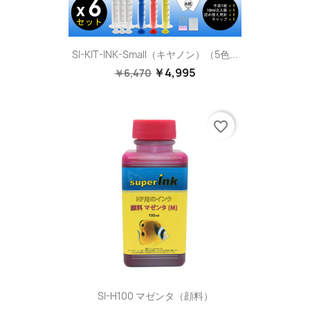
SI-KIT-INK-Small（キヤノン）（5色...
￥4,995
￥6,470
favorite_border
SI-H100 マゼンタ（顔料）