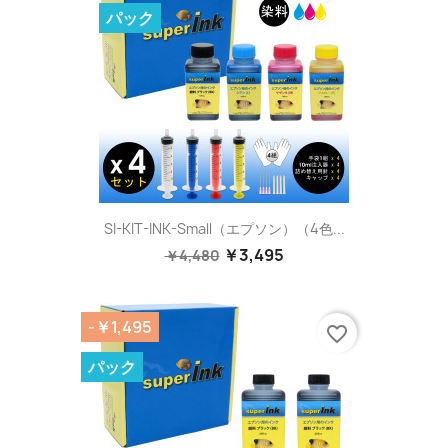
パック
SI-KIT-INK-Small（エプソン）（4色...
￥3,495
￥4,480
-￥1,495
favorite_border
パック