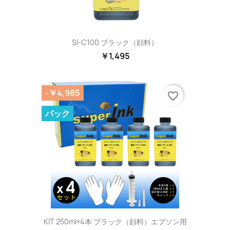
SI-C100 ブラック（顔料）
￥1,495
-￥4,985
favorite_border
パック
KIT 250ml×4本 ブラック（顔料）エプソン用