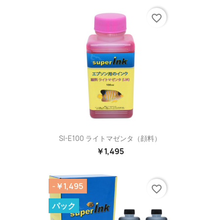
favorite_border
SI-E100 ライトマゼンタ（顔料）
￥1,495
-￥1,495
favorite_border
パック