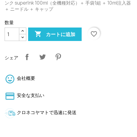
ンク superInk 100ml（全機種対応）＋ 手袋1組 ＋ 10ml注入器
＋ ニードル ＋ キャップ
数量

favorite_border
カートに追加
シェア
会社概要
安全な支払い
クロネコヤマトで迅速に発送