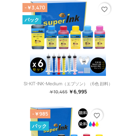
-￥3,470
favorite_border
パック
SI-KIT-INK-Medium（エプソン）（6色 顔料）
￥6,995
￥10,465
-￥985
favorite_border
パック