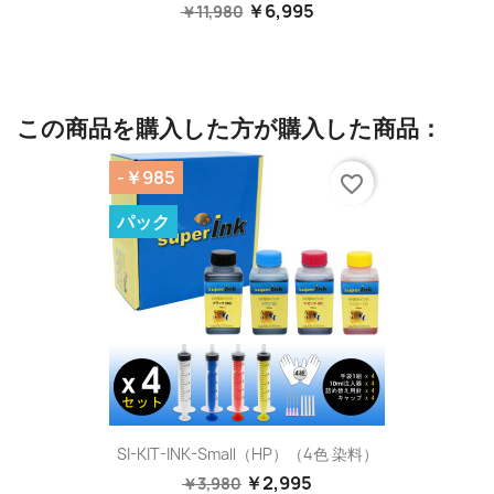
￥6,995
￥11,980
この商品を購入した方が購入した商品：
-￥985
favorite_border
パック
SI-KIT-INK-Small（HP）（4色 染料）
￥2,995
￥3,980