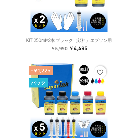
KIT 250ml×2本 ブラック（顔料）エプソン用
￥4,495
￥5,990
-￥1,225
favorite_border
パック