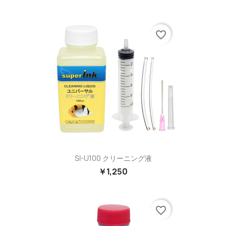
favorite_border
SI-U100 クリーニング液
￥1,250
favorite_border