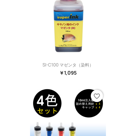
SI-C100 マゼンタ（染料）
￥1,095
favorite_border