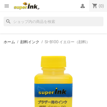
shopping_cart


(0)
search
ホーム
顔料インク
SI-B100 イエロー（顔料）