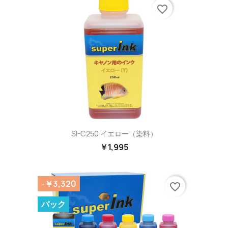
favorite_border
SI-C250 イエロー（染料）
￥1,995
-￥3,320
favorite_border
パック