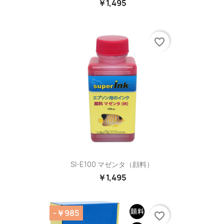
￥1,495
favorite_border
SI-E100 マゼンタ（顔料）
￥1,495
-￥985
favorite_border