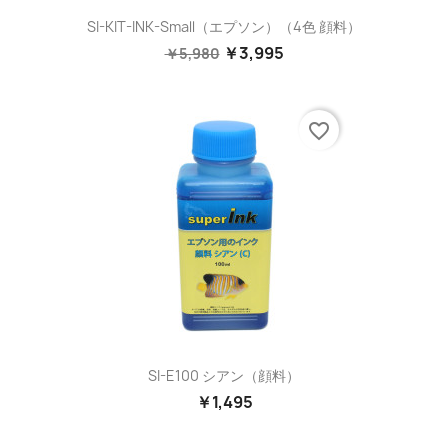
SI-KIT-INK-Small（エプソン）（4色 顔料）
￥3,995
￥5,980
favorite_border
SI-E100 シアン（顔料）
￥1,495