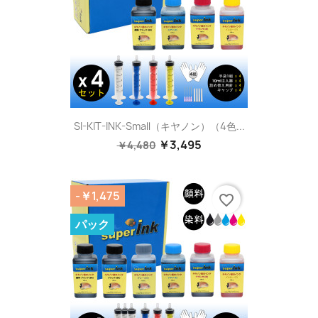
SI-KIT-INK-Small（キヤノン）（4色...
￥3,495
￥4,480
-￥1,475
favorite_border
パック