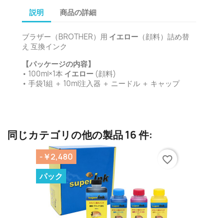
説明
商品の詳細
ブラザー（BROTHER）用
イエロー
（顔料）詰め替
え 互換インク
【パッケージの内容】
• 100ml×1本
イエロー
(顔料)
• 手袋1組 ＋ 10ml注入器 ＋ ニードル ＋ キャップ
同じカテゴリの他の製品 16 件:
-￥2,480
favorite_border
パック