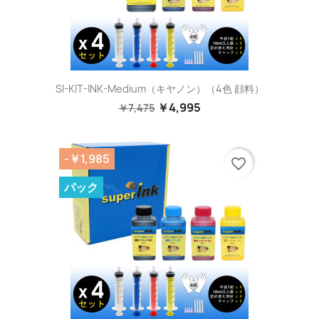
SI-KIT-INK-Medium（キヤノン）（4色 顔料）
￥4,995
￥7,475
-￥1,985
favorite_border
パック