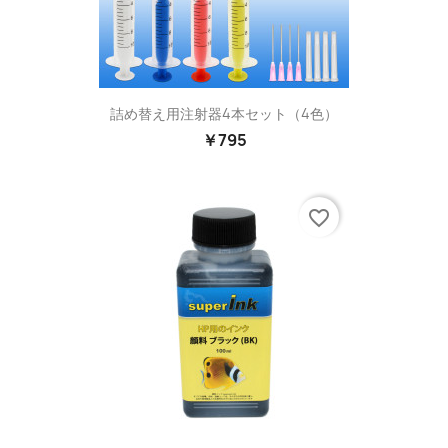
詰め替え用注射器4本セット（4色）
￥795
favorite_border