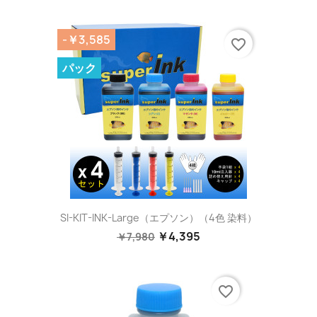
-￥3,585
favorite_border
パック
SI-KIT-INK-Large（エプソン）（4色 染料）
￥4,395
￥7,980
favorite_border