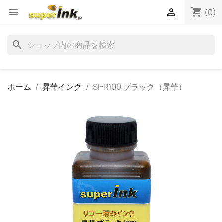
shopping_cart


(0)
search
ホーム
昇華インク
SI-R100 ブラック（昇華）