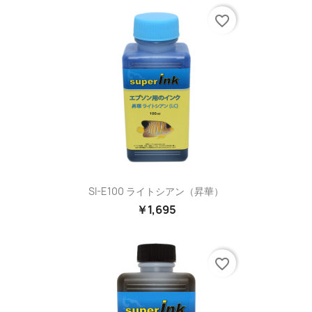
favorite_border
SI-E100 ライトシアン（昇華）
￥1,695
favorite_border