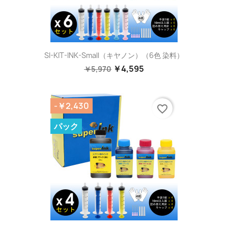
SI-KIT-INK-Small（キヤノン）（6色 染料）
￥4,595
￥5,970
-￥2,430
favorite_border
パック