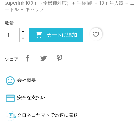
superInk 100ml（全機種対応）＋ 手袋1組 ＋ 10ml注入器 ＋ ニ
ードル ＋ キャップ
数量

favorite_border
カートに追加
シェア
会社概要
安全な支払い
クロネコヤマトで迅速に発送