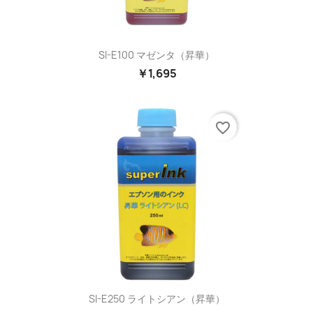
SI-E100 マゼンタ（昇華）
￥1,695
favorite_border
SI-E250 ライトシアン（昇華）