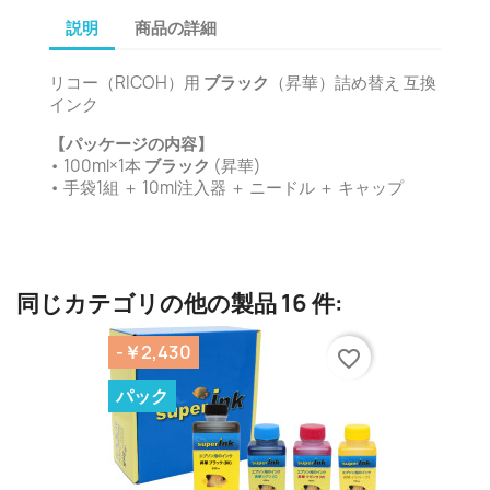
説明
商品の詳細
リコー（RICOH）用
ブラック
（昇華）詰め替え 互換
インク
【パッケージの内容】
• 100ml×1本
ブラック
(昇華)
• 手袋1組 ＋ 10ml注入器 ＋ ニードル ＋ キャップ
同じカテゴリの他の製品 16 件:
-￥2,430
favorite_border
パック