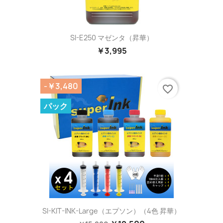
SI-E250 マゼンタ（昇華）
￥3,995
-￥3,480
favorite_border
パック
SI-KIT-INK-Large（エプソン）（4色 昇華）