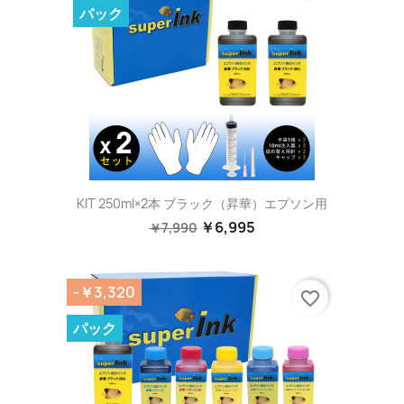
パック
KIT 250ml×2本 ブラック（昇華）エプソン用
￥6,995
￥7,990
-￥3,320
favorite_border
パック