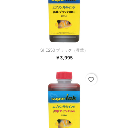
SI-E250 ブラック（昇華）
￥3,995
favorite_border