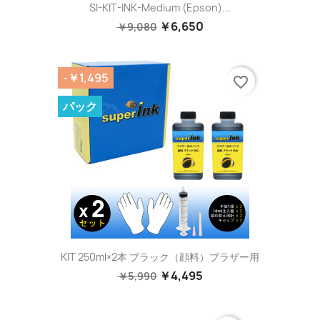
SI-KIT-INK-Medium (Epson)...
￥6,650
￥9,080
-￥1,495
favorite_border
パック
KIT 250ml×2本 ブラック（顔料）ブラザー用
￥4,495
￥5,990