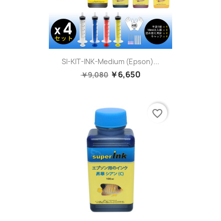
SI-KIT-INK-Medium (Epson)...
￥6,650
￥9,080
favorite_border