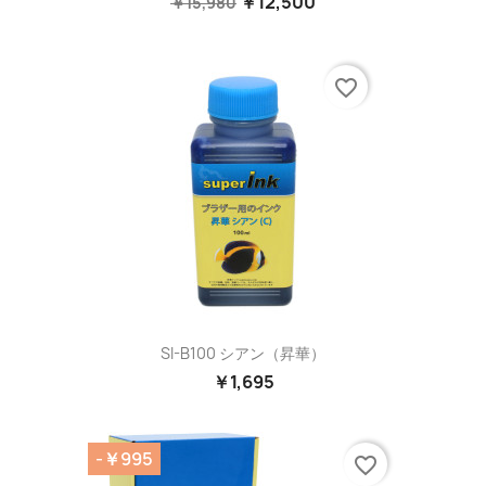
￥12,500
￥15,980
favorite_border
SI-B100 シアン（昇華）
￥1,695
-￥995
favorite_border