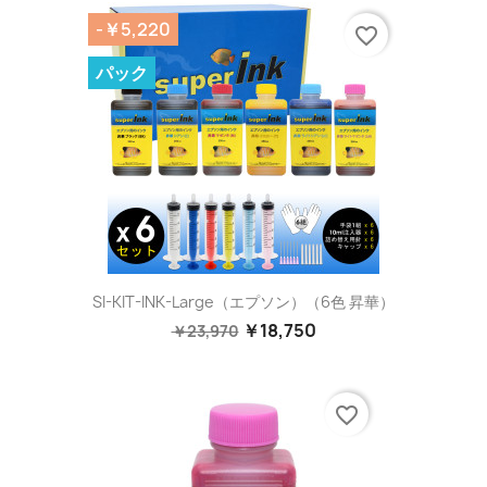
-￥5,220
favorite_border
パック
SI-KIT-INK-Large（エプソン）（6色 昇華）
￥18,750
￥23,970
favorite_border