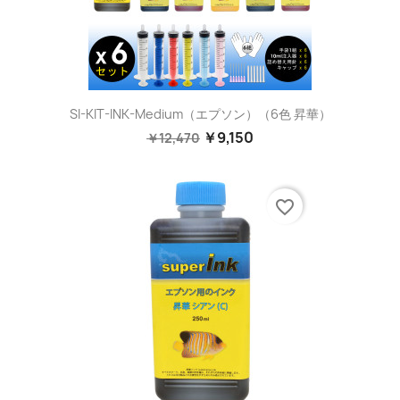
SI-KIT-INK-Medium（エプソン）（6色 昇華）
￥9,150
￥12,470
favorite_border