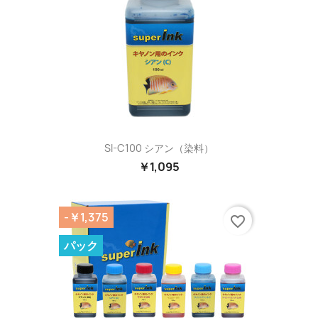
SI-C100 シアン（染料）
￥1,095
-￥1,375
favorite_border
パック