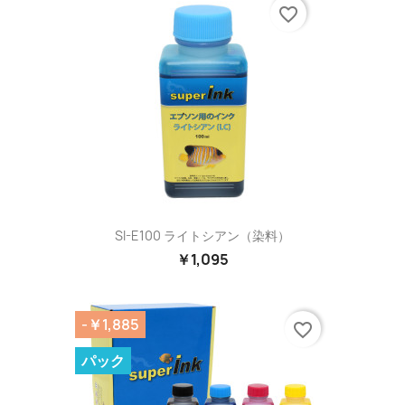
favorite_border
SI-E100 ライトシアン（染料）
￥1,095
-￥1,885
favorite_border
パック