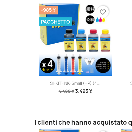
-985 ¥
favorite_border
PACCHETTO
Anteprima

SI-KIT-INK-Small (HP) (4...
3.495 ¥
4.480 ¥
I clienti che hanno acquistat