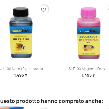
favorite_border
fa
Anteprima
Anteprima


SI-H100 Nero (pigmentato)
SI-E100 Magenta Foto...
1.495 ¥
1.495 ¥
o questo prodotto hanno comprato anche: