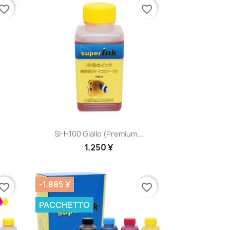
vorite_border
favorite_border
Anteprima

SI-H100 Giallo (premium...
1.250 ¥
-1.885 ¥
vorite_border
favorite_border
PACCHETTO