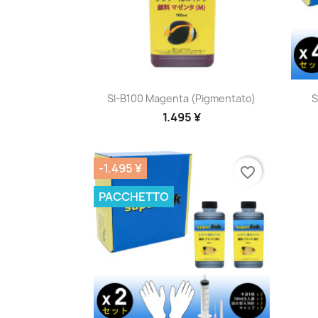
Anteprima

SI-B100 Magenta (pigmentato)
S
1.495 ¥
-1.495 ¥
favorite_border
PACCHETTO