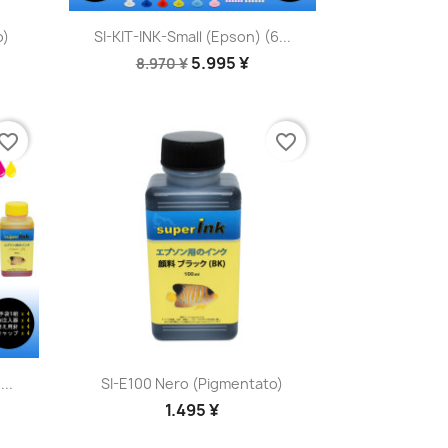
Anteprima

o)
SI-KIT-INK-Small (Epson) (6...
5.995 ¥
8.970 ¥
vorite_border
favorite_border
Anteprima

...
SI-E100 Nero (pigmentato)
1.495 ¥