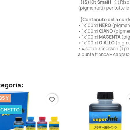
【(S) Kit Small】
Kit Risp
(pigmentati) per tutte le
【Contenuto della con
• 1x100ml
NERO
(pigmen
• 1x100ml
CIANO
(pigmen
• 1x100ml
MAGENTA
(pi
• 1x100ml
GIALLO
(pigme
• 4 set di accessori (1 pa
a punta tronca + cappuc
ategoria:
85 ¥
favorite_border
fa
CCHETTO