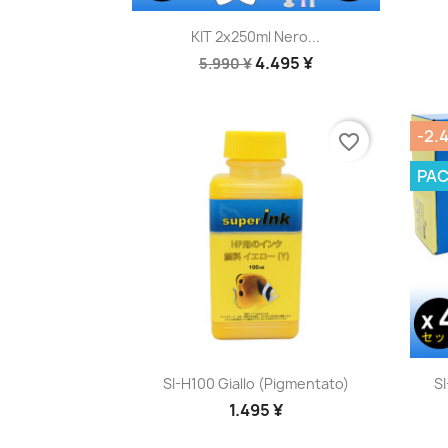
Anteprima

KIT 2x250ml Nero...
4.495 ¥
5.990 ¥
-2.
favorite_border
PA
Anteprima

SI-H100 Giallo (pigmentato)
SI
1.495 ¥