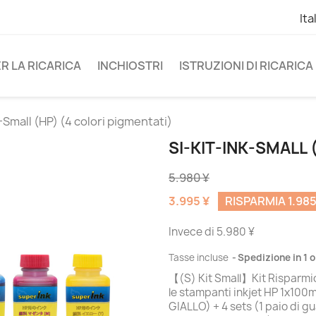
Ita
R LA RICARICA
INCHIOSTRI
ISTRUZIONI DI RICARICA
-Small (HP) (4 colori pigmentati)
SI-KIT-INK-SMALL 
5.980 ¥
3.995 ¥
RISPARMIA 1.985
Invece di 5.980 ¥
Tasse incluse
Spedizione in 1 o
【(S) Kit Small】Kit Risparmio
le stampanti inkjet HP 1x10
GIALLO) + 4 sets (1 paio di g