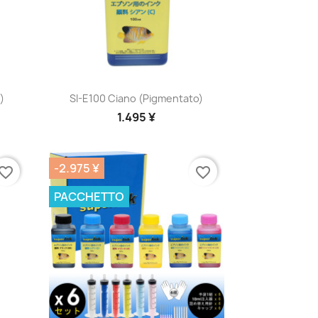
Anteprima

)
SI-E100 Ciano (pigmentato)
1.495 ¥
-2.975 ¥
vorite_border
favorite_border
PACCHETTO