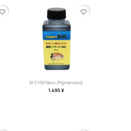
vorite_border
favorite_border
Anteprima

SI-C100 Nero (pigmentato)
1.495 ¥