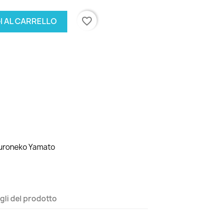
favorite_border
I AL CARRELLO
Kuroneko Yamato
gli del prodotto