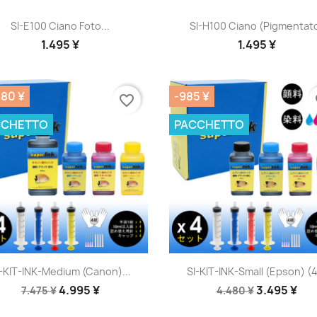
Anteprima
Anteprima


SI-E100 Ciano Foto...
SI-H100 Ciano (pigmentat
1.495 ¥
1.495 ¥
480 ¥
-985 ¥
favorite_border
fa
CCHETTO
PACCHETTO
Anteprima
Anteprima


-KIT-INK-Medium (Canon)...
SI-KIT-INK-Small (Epson) (4
4.995 ¥
3.495 ¥
7.475 ¥
4.480 ¥