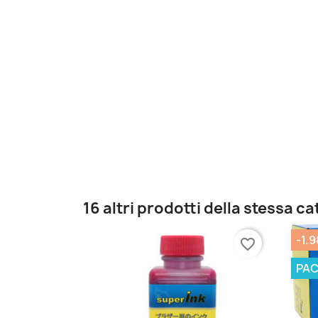
16 altri prodotti della stessa c
-1.9
favorite_border
PA