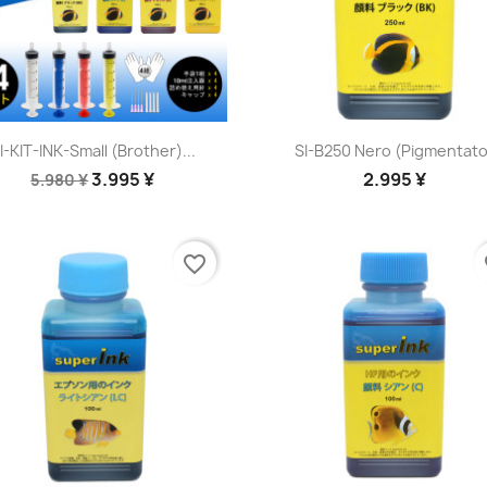
Anteprima
Anteprima


I-KIT-INK-Small (Brother)...
SI-B250 Nero (pigmentato
3.995 ¥
2.995 ¥
5.980 ¥
favorite_border
fa