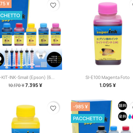
75 ¥
favorite_border
fa
CCHETTO
Anteprima
Anteprima


-KIT-INK-Small (Epson) (6...
SI-E100 Magenta Foto
7.395 ¥
1.095 ¥
10.170 ¥
-985 ¥
favorite_border
fa
PACCHETTO