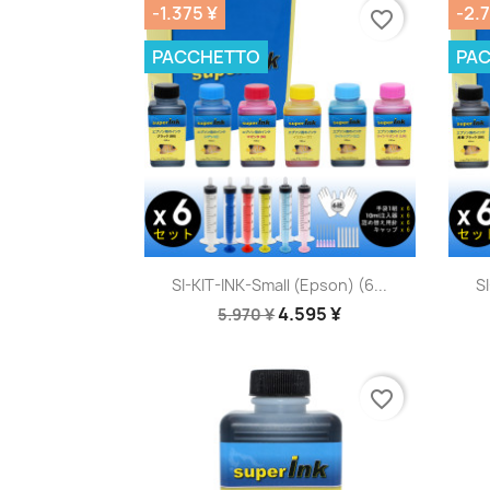
-1.375 ¥
-2.7
favorite_border
PACCHETTO
PA
Anteprima

SI-KIT-INK-Small (Epson) (6...
SI
4.595 ¥
5.970 ¥
favorite_border