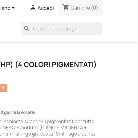
shopping_cart


Carrello
(0)
liano
Accedi
search
(HP) (4 COLORI PIGMENTATI)
 ¥
 2 giorni lavorativi
 Inchiostri superInk (pigmentati) per tutte
0ml NERO + 3x100ml (CIANO + MAGENTA +
uanti + 1 siringa graduata 10ml + ago a punta