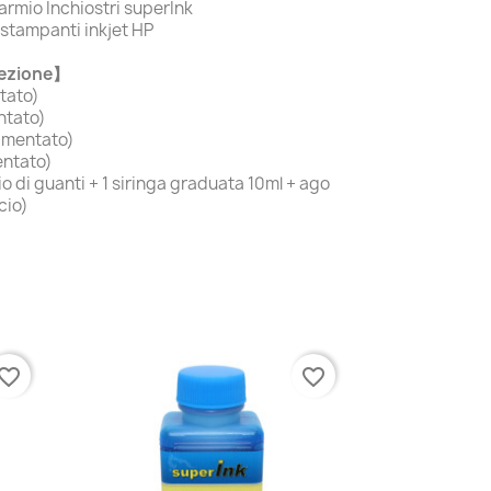
armio Inchiostri superInk
 stampanti inkjet HP
fezione】
tato)
tato)
gmentato)
ntato)
io di guanti + 1 siringa graduata 10ml + ago
cio)
vorite_border
favorite_border