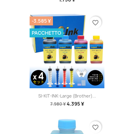
-3.585 ¥
favorite_border
PACCHETTO
SI-KIT-INK-Large (Brother)...
4.395 ¥
7.980 ¥
favorite_border