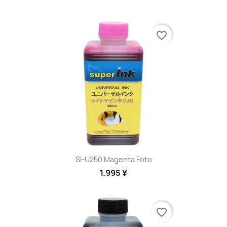
favorite_border
SI-U250 Magenta Foto
1.995 ¥
favorite_border