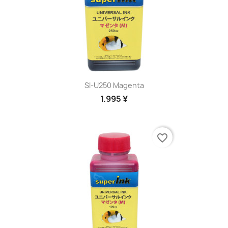
SI-U250 Magenta
1.995 ¥
favorite_border