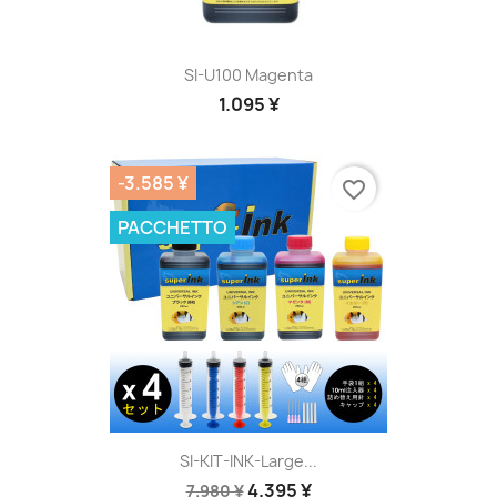
SI-U100 Magenta
1.095 ¥
-3.585 ¥
favorite_border
PACCHETTO
SI-KIT-INK-Large...
4.395 ¥
7.980 ¥