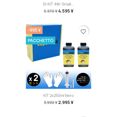
SI-KIT-INK-Small...
4.595 ¥
5.970 ¥
-995 ¥
favorite_border
PACCHETTO
KIT 2x250ml Nero
2.995 ¥
3.990 ¥