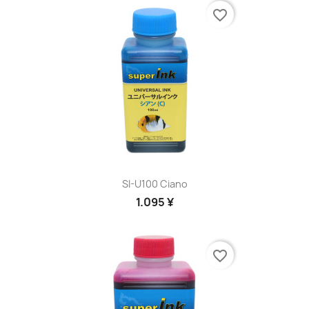
favorite_border
SI-U100 Ciano
1.095 ¥
favorite_border