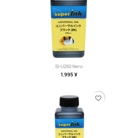
SI-U250 Nero
1.995 ¥
favorite_border