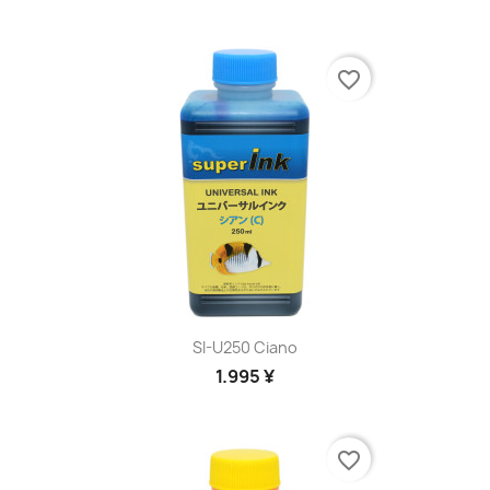
favorite_border
SI-U250 Ciano
1.995 ¥
favorite_border