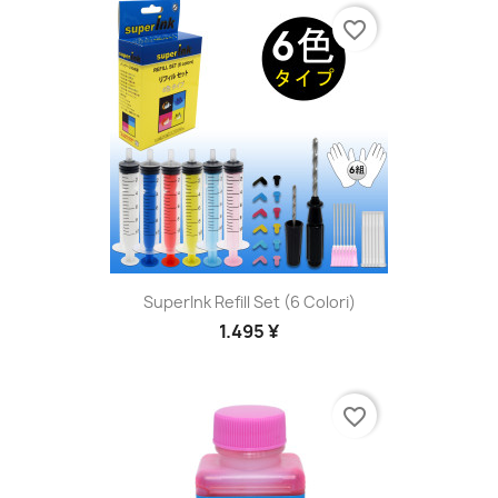
favorite_border
SuperInk Refill Set (6 Colori)
1.495 ¥
favorite_border