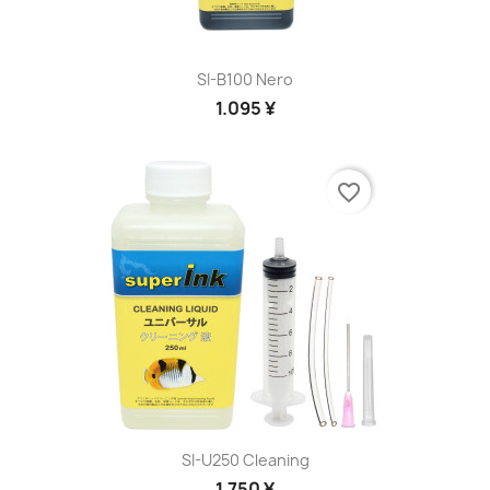
SI-B100 Nero
1.095 ¥
favorite_border
SI-U250 Cleaning
1.750 ¥