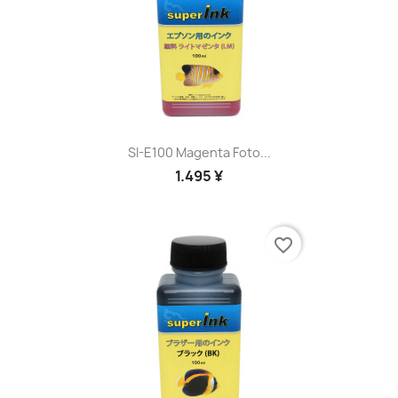
SI-E100 Magenta Foto...
1.495 ¥
favorite_border