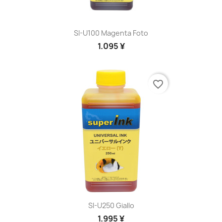
SI-U100 Magenta Foto
1.095 ¥
favorite_border
SI-U250 Giallo
1.995 ¥