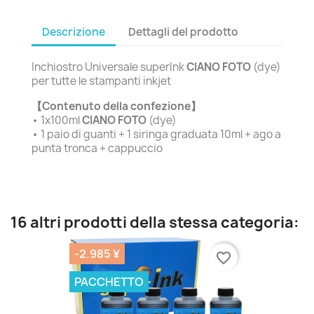
Descrizione
Dettagli del prodotto
Inchiostro Universale superInk
CIANO FOTO
(dye)
per tutte le stampanti inkjet
【Contenuto della confezione】
• 1x100ml
CIANO FOTO
(dye)
• 1 paio di guanti + 1 siringa graduata 10ml + ago a
punta tronca + cappuccio
16 altri prodotti della stessa categoria:
-2.985 ¥
favorite_border
PACCHETTO