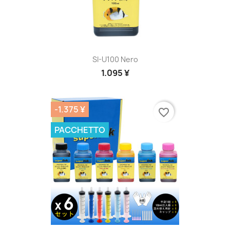
SI-U100 Nero
1.095 ¥
-1.375 ¥
favorite_border
PACCHETTO