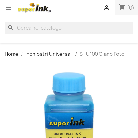
shopping_cart


(0)
search
Home
Inchiostri Universali
SI-U100 Ciano Foto