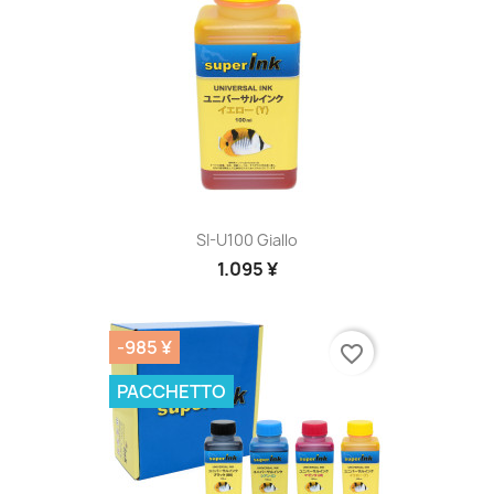
SI-U100 Giallo
1.095 ¥
-985 ¥
favorite_border
PACCHETTO