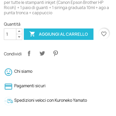
per tutte le stampanti inkjet (Canon Epson Brother HP
Ricoh) + 1 paio di guanti + 1 siringa graduata 10ml + ago a
punta tronca + cappuccio
Quantità

favorite_border
AGGIUNGI AL CARRELLO
Condividi
Chi siamo
Pagamenti sicuri
Spedizioni veloci con Kuroneko Yamato