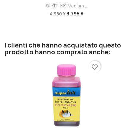
SI-KIT-INK-Medium...
3.795 ¥
4.980 ¥
I clienti che hanno acquistato questo
prodotto hanno comprato anche:
favorite_border