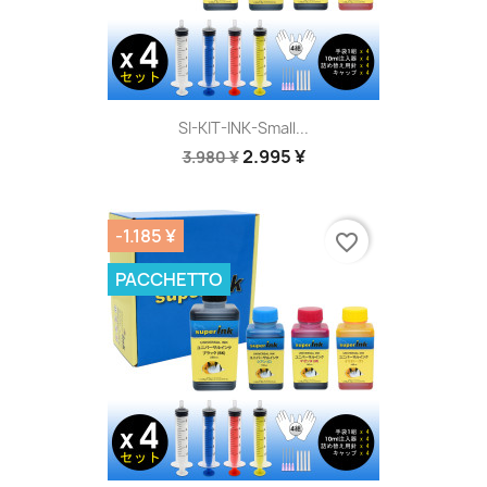
SI-KIT-INK-Small...
2.995 ¥
3.980 ¥
-1.185 ¥
favorite_border
PACCHETTO