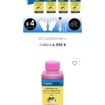
KIT 4x250ml Nero
4.995 ¥
7.980 ¥
favorite_border