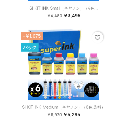
SI-KIT-INK-Small（キヤノン）（4色...
￥3,495
￥4,480
-￥1,675
favorite_border
パック
SI-KIT-INK-Medium（キヤノン）（6色 染料）
￥5,295
￥6,970