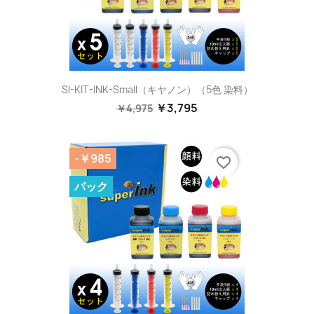
SI-KIT-INK-Small（キヤノン）（5色 染料）
￥3,795
￥4,975
-￥985
favorite_border
パック