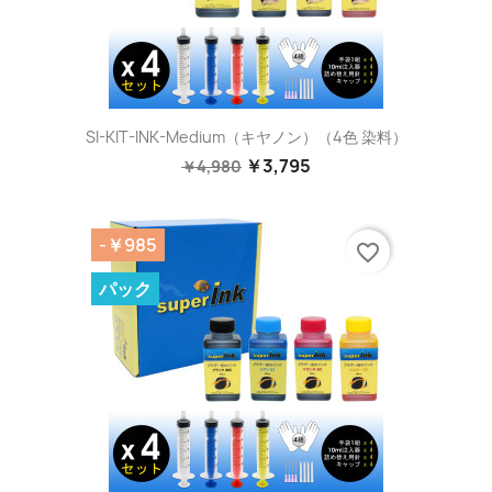
SI-KIT-INK-Medium（キヤノン）（4色 染料）
￥3,795
￥4,980
-￥985
favorite_border
パック