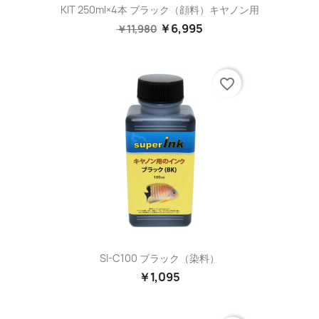
KIT 250ml×4本 ブラック（顔料）キヤノン用
￥6,995
￥11,980
favorite_border
SI-C100 ブラック（染料）
￥1,095