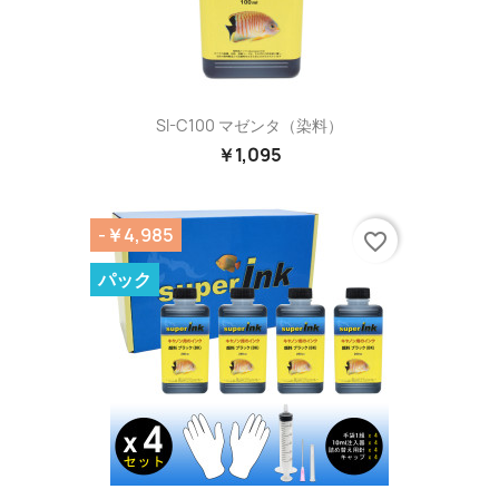
SI-C100 マゼンタ（染料）
￥1,095
-￥4,985
favorite_border
パック