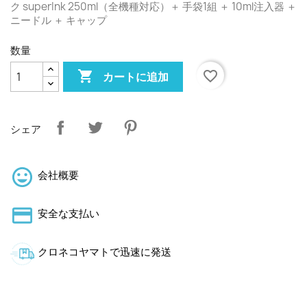
ク superInk 250ml（全機種対応）＋ 手袋1組 ＋ 10ml注入器 ＋
ニードル ＋ キャップ
数量

favorite_border
カートに追加
シェア
会社概要
安全な支払い
クロネコヤマトで迅速に発送