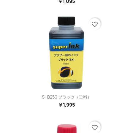
￥1,095
favorite_border
SI-B250 ブラック（染料）
￥1,995
favorite_border