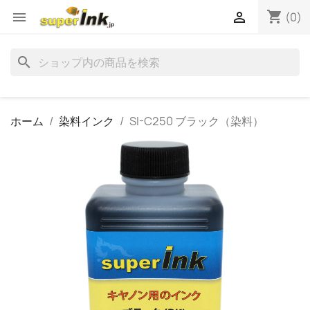
shopping_cart


(0)
search
ホーム
染料インク
SI-C250 ブラック（染料）