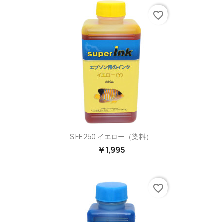
favorite_border
SI-E250 イエロー（染料）
￥1,995
favorite_border