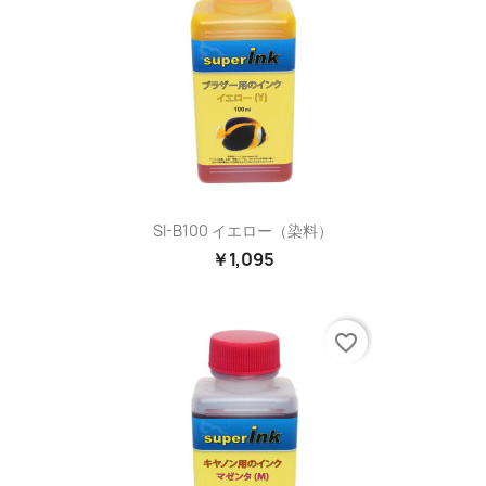
SI-B100 イエロー（染料）
￥1,095
favorite_border