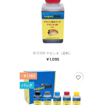
SI-C100 マゼンタ（染料）
￥1,095
-￥1,180
favorite_border
パック