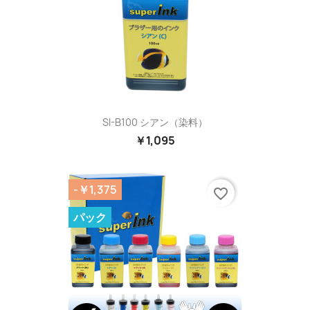
SI-B100 シアン（染料）
￥1,095
-￥1,375
favorite_border
パック