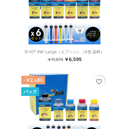
SI-KIT-INK-Large（エプソン）（6色 染料）
￥6,595
￥11,970
-￥2,480
favorite_border
パック