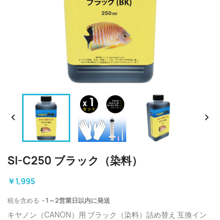


SI-C250 ブラック（染料）
￥1,995
税を含める
1～2営業日以内に発送
キヤノン（CANON）用 ブラック（染料）詰め替え 互換イン