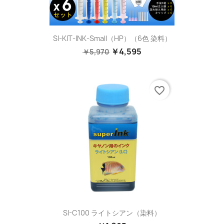
SI-KIT-INK-Small（HP）（6色 染料）
￥4,595
￥5,970
favorite_border
SI-C100 ライトシアン（染料）