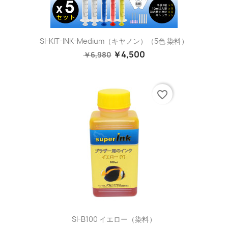
SI-KIT-INK-Medium（キヤノン）（5色 染料）
￥4,500
￥6,980
favorite_border
SI-B100 イエロー（染料）