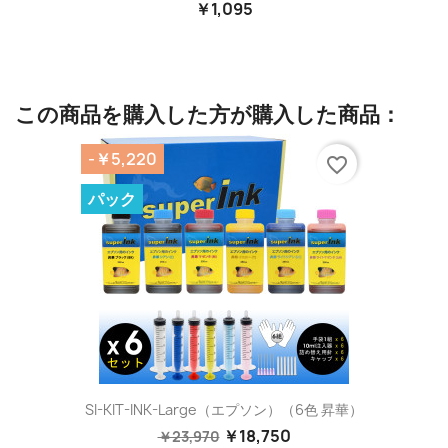
￥1,095
この商品を購入した方が購入した商品：
-￥5,220
favorite_border
パック
SI-KIT-INK-Large（エプソン）（6色 昇華）
￥18,750
￥23,970