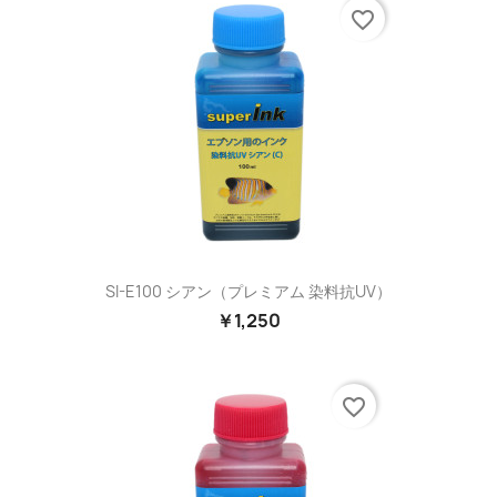
favorite_border
SI-E100 シアン（プレミアム 染料抗UV）
￥1,250
favorite_border