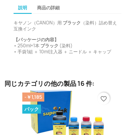
説明
商品の詳細
キヤノン（CANON）用
ブラック
（染料）詰め替え
互換インク
【パッケージの内容】
• 250ml×1本
ブラック
(染料)
• 手袋1組 ＋ 10ml注入器 ＋ ニードル ＋ キャップ
同じカテゴリの他の製品 16 件:
-￥1,185
favorite_border
パック