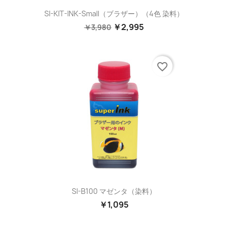
SI-KIT-INK-Small（ブラザー）（4色 染料）
￥2,995
￥3,980
favorite_border
SI-B100 マゼンタ（染料）
￥1,095