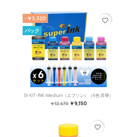
-￥3,320
favorite_border
パック
SI-KIT-INK-Medium（エプソン）（6色 昇華）
￥9,150
￥12,470
favorite_border