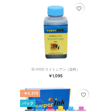
favorite_border
SI-H100 ライトシアン（染料）
￥1,095
-￥5,375
favorite_border
パック