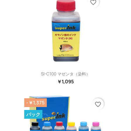
favorite_border
SI-C100 マゼンタ（染料）
￥1,095
-￥1,375
favorite_border
パック