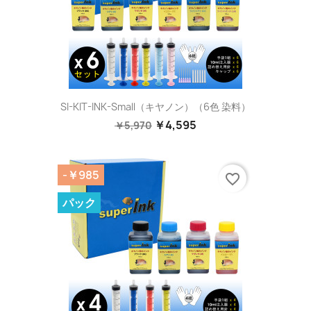
SI-KIT-INK-Small（キヤノン）（6色 染料）
￥4,595
￥5,970
-￥985
favorite_border
パック