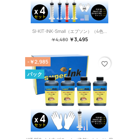
SI-KIT-INK-Small（エプソン）（4色...
￥3,495
￥4,480
-￥2,985
favorite_border
パック