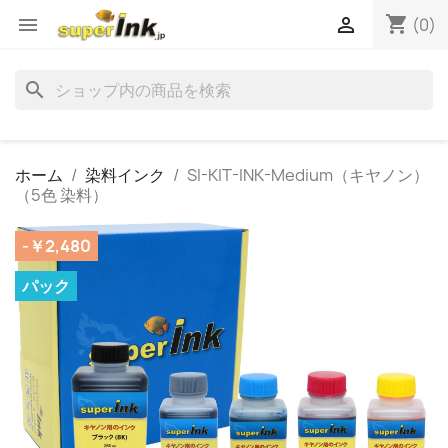
shopping_cart


(0)
search
ホーム
染料インク
SI-KIT-INK-Medium（キヤノン）
（5色 染料）
-￥2,480
パック