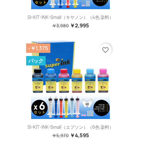
SI-KIT-INK-Small（キヤノン）（4色 染料）
￥2,995
￥3,980
-￥1,375
favorite_border
パック
SI-KIT-INK-Small（エプソン）（6色 染料）
￥4,595
￥5,970