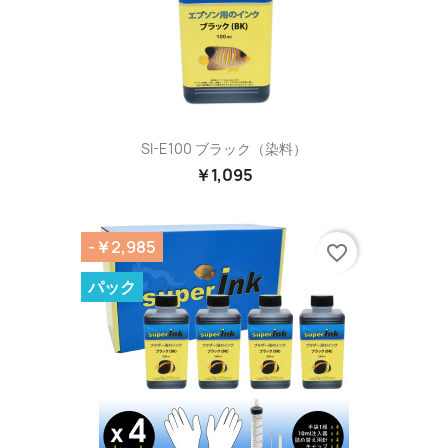
SI-E100 ブラック（染料）
￥1,095
-￥2,985
favorite_border
パック