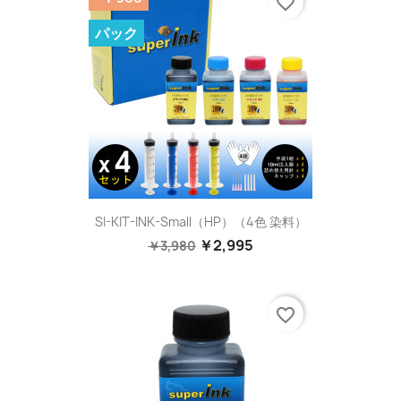
favorite_border
パック
SI-KIT-INK-Small（HP）（4色 染料）
￥2,995
￥3,980
favorite_border