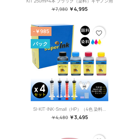
KIT 250ml×4本 ブラック（染料）キヤノン用
￥4,995
￥7,980
-￥985
favorite_border
パック
SI-KIT-INK-Small（HP）（4色 染料...
￥3,495
￥4,480