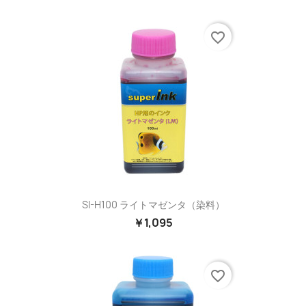
favorite_border
SI-H100 ライトマゼンタ（染料）
￥1,095
favorite_border