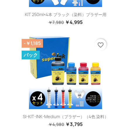
KIT 250ml×4本 ブラック（染料）ブラザー用
￥4,995
￥7,980
-￥1,185
favorite_border
パック
SI-KIT-INK-Medium（ブラザー）（4色 染料）
￥3,795
￥4,980