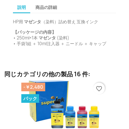
説明
商品の詳細
HP用
マゼンタ
（染料）詰め替え 互換インク
【パッケージの内容】
• 250ml×1本
マゼンタ
(染料)
• 手袋1組 ＋ 10ml注入器 ＋ ニードル ＋ キャップ
同じカテゴリの他の製品 16 件:
-￥2,480
favorite_border
パック