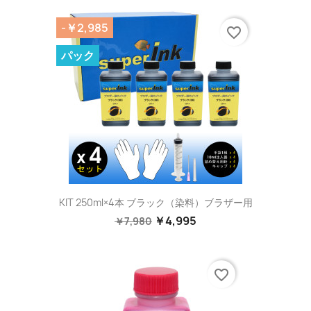
-￥2,985
favorite_border
パック
KIT 250ml×4本 ブラック（染料）ブラザー用
￥4,995
￥7,980
favorite_border