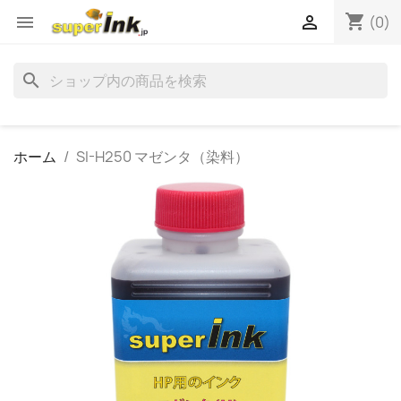
shopping_cart


(0)
search
ホーム
SI-H250 マゼンタ（染料）