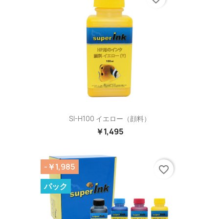
SI-H100 イエロー（顔料）
￥1,495
-￥1,985
favorite_border
パック