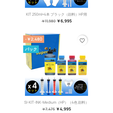
KIT 250ml×4本 ブラック（顔料）HP用
￥6,995
￥11,980
-￥2,480
favorite_border
パック
SI-KIT-INK-Medium（HP）（4色 顔料）
￥4,995
￥7,475