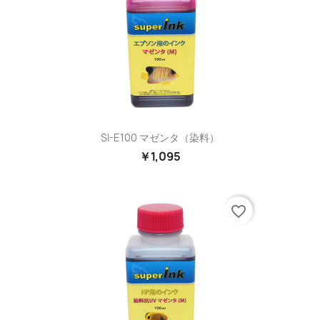
SI-E100 マゼンタ（染料）
￥1,095
favorite_border