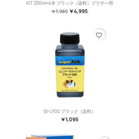
KIT 250ml×4本 ブラック（染料）ブラザー用
￥4,995
￥7,980
favorite_border
SI-U100 ブラック（染料）
￥1,095