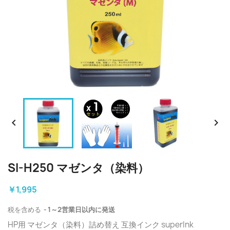


SI-H250 マゼンタ（染料）
￥1,995
税を含める
1～2営業日以内に発送
HP用 マゼンタ（染料）詰め替え 互換インク superInk