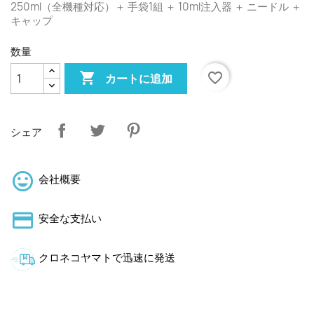
250ml（全機種対応）＋ 手袋1組 ＋ 10ml注入器 ＋ ニードル ＋
キャップ
数量

favorite_border
カートに追加
シェア
会社概要
安全な支払い
クロネコヤマトで迅速に発送