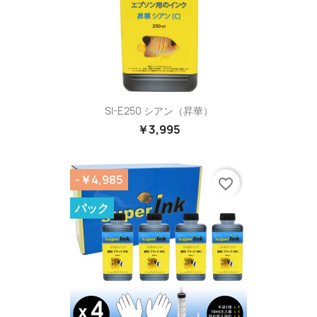
SI-E250 シアン（昇華）
￥3,995
-￥4,985
favorite_border
パック