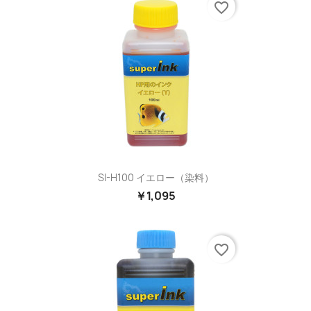
favorite_border
SI-H100 イエロー（染料）
￥1,095
favorite_border