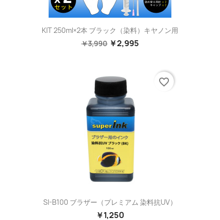
KIT 250ml×2本 ブラック（染料）キヤノン用
￥2,995
￥3,990
favorite_border
SI-B100 ブラザー（プレミアム 染料抗UV）
￥1,250