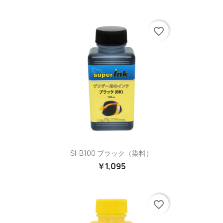
favorite_border
SI-B100 ブラック（染料）
￥1,095
favorite_border