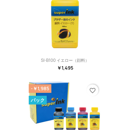
SI-B100 イエロー（顔料）
￥1,495
-￥1,985
favorite_border
パック