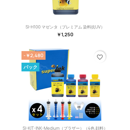
SI-H100 マゼンタ（プレミアム 染料抗UV）
￥1,250
-￥2,480
favorite_border
パック
SI-KIT-INK-Medium（ブラザー）（4色 顔料）