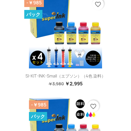
-￥985
favorite_border
パック
SI-KIT-INK-Small（エプソン）（4色 染料）
￥2,995
￥3,980
-￥985
favorite_border
パック