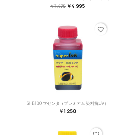
￥4,995
￥7,475
favorite_border
SI-B100 マゼンタ（プレミアム 染料抗UV）
￥1,250
favorite_border