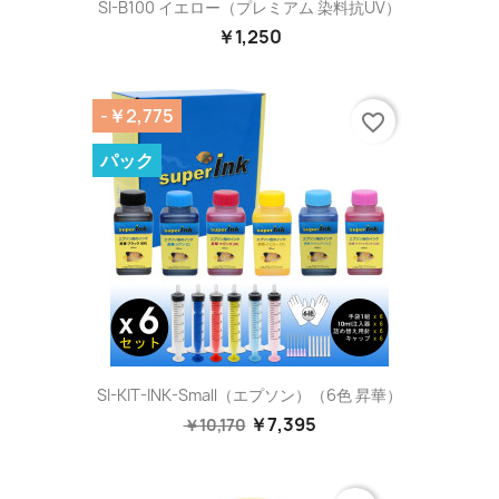
SI-B100 イエロー（プレミアム 染料抗UV）
￥1,250
-￥2,775
favorite_border
パック
SI-KIT-INK-Small（エプソン）（6色 昇華）
￥7,395
￥10,170