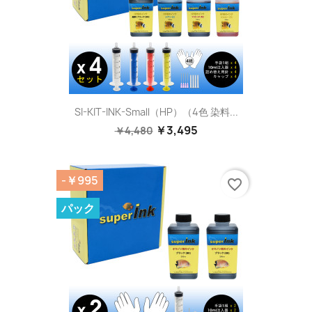
SI-KIT-INK-Small（HP）（4色 染料...
￥3,495
￥4,480
-￥995
favorite_border
パック