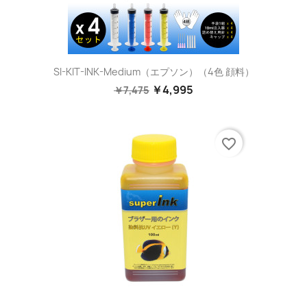
SI-KIT-INK-Medium（エプソン）（4色 顔料）
￥4,995
￥7,475
favorite_border