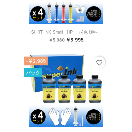
SI-KIT-INK-Small（HP）（4色 顔料）
￥3,995
￥5,980
-￥2,985
favorite_border
パック